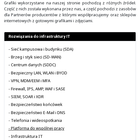
Wszelkie prezentowane na naszej stronie treści i 
wyłącznie charakter poglądowy i nie stanowią oferty
rozumieniu art. 66 § 1 Kodeksu cywilnego oraz innyc
przepisów prawa. Zastrzegamy sobie prawo do wprowa
w dowolnym momencie i bez uprzedzenia lub n
informowania o takich zmianach. Dokładamy starań, ab
publikowane na naszej stronie były zgodne ze stanem 
aktualne, nie gwarantuje jednak, że nie zawierają brakó
Nie ponosimy też żadnej odpowiedzialności za skutki
dostępnem do publikowanych przez nas informacji, w s
za wszelkie decyzje podejmowane na podstawie tych info
Wykorzystane materiały
Grafiki wykorzystane na naszej stronie pochodzą z róż
Część z nich została wykonana przez nas, a część pocho
dla Partnerów producentów z którymi współpracujemy 
internetowych z gotowymi grafikami i zdjęciami.