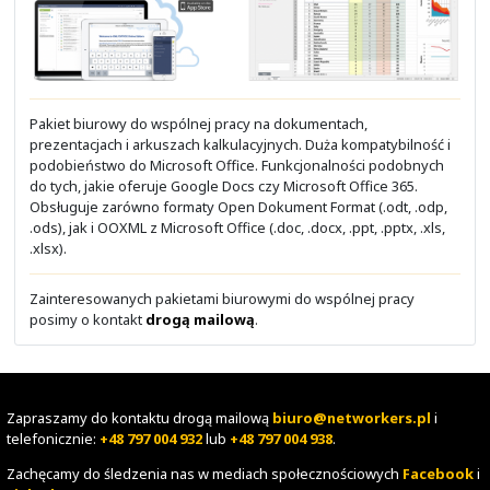
- Akademiki studenckie
- Środowiska aplikacyjne
- Cyberbezpieczeństwo
- Bezpieczeństwo aplikacji i OS
- Bezpieczeństwo danych
- Dyrektywa NIS2
- Chmura prywatna
Pakiet biurowy do chmury prywatnej
Wspólna praca na plikach bez usług chmury public