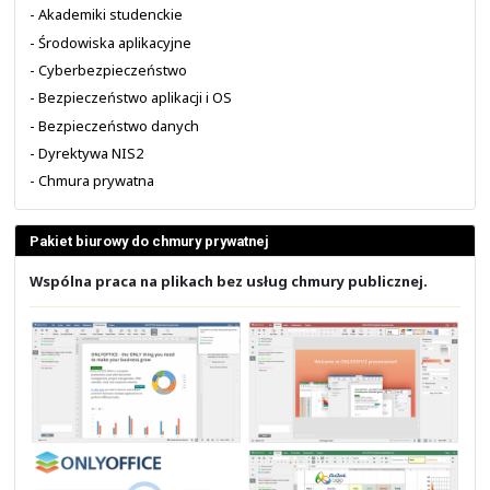
Rozwiązania do infrastruktury IT
- Sieć kampusowa i budynku (SDA)
- Brzeg i styk sieci (SD-WAN)
- Centrum danych (SDDC)
- Bezpieczny LAN, WLAN i BYOD
- VPN, MDM/EEM i MFA
- Firewall, IPS, AMP, WAF i SASE
- SIEM, SOAR i XDR
- Bezpieczeństwo końcówek
- Bezpieczeństwo E-Mail i DNS
- Telefonia i wideospotkania
- Platforma do wspólnej pracy
- Infrastruktura IT