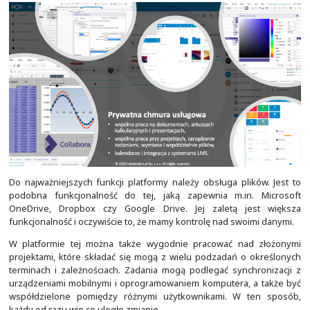
dużym powodzeniem zastępuje ona znane usługi chmur 
jak Google G Suite czy Microsoft Office 365. Posiada o 
funkcjonalność i co najważniejsze, umożliwia
zachow
kontroli nad danymi oraz utrzymanie ich wewnątrz o
Do najważniejszych funkcji platformy należy obsługa pl