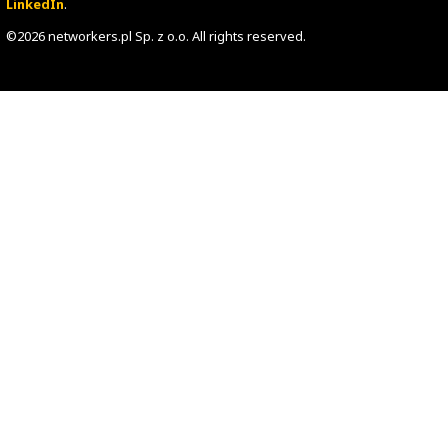
Pakiet biurowy do wspólnej pracy na dokumentach,
prezentacjach i arkuszach kalkulacyjnych. Duża kompaty
podobieństwo do Microsoft Office. Funkcjonalności p
do tych, jakie oferuje Google Docs czy Microsoft Office 
Obsługuje zarówno formaty Open Dokument Format (.od
.ods), jak i OOXML z Microsoft Office (.doc, .docx, .ppt, .pp
.xlsx).