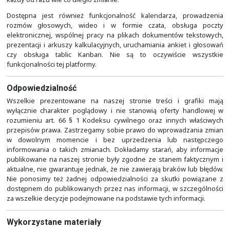
podobna funkcjonalność do tej, jaką zapewnia m.in
OneDrive, Dropbox czy Google Drive. Jej zaletą j
funkcjonalność i oczywiście to, że mamy kontrolę nad swo
W platformie tej można także wygodnie pracować na
projektami, które składać się mogą z wielu podzadań o
terminach i zależnościach. Zadania mogą podlegać sync
urządzeniami mobilnymi i oprogramowaniem komputera,
współdzielone pomiędzy różnymi użytkownikami. W 
każdy od razu wie co uległo zmianie.
Dostępna jest również funkcjonalność kalendarza, 
rozmów głosowych, wideo i w formie czata, obs
elektronicznej, wspólnej pracy na plikach dokumentów
prezentacji i arkuszy kalkulacyjnych, uruchamiania anki
czy obsługa tablic Kanban. Nie są to oczywiści
funkcjonalności tej platformy.
Odpowiedzialność