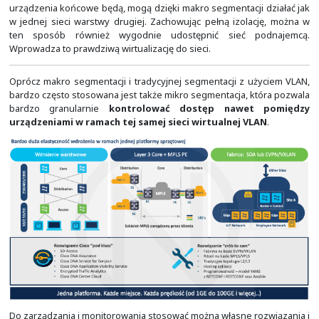
Warto jednak rozważyć wykorzystanie rozwiązań do m
segmentacji czy zbudowania tak zwanej "fabryki" (ang. F
najczęściej doprowadza się warstwę trzecią do pr
dostępowych i na tym dopiero buduje sieci nakładkowe 
networks) warstwy drugiej i trzeciej. W ten sp
realizować wygodną makro segmentację.
Makro s
zapewnia nam elastyczność w podłączeniu
końcowych
różnych działów przedsiębiorstwa, wydziałó
typów urządzeń w ramach całego kampusu, który
obszarem obejmować wiele budynków. Bez względ
urządzenia końcowe będą, mogą dzięki makro segmentacj
w jednej sieci warstwy drugiej. Zachowując pełną izol
ten sposób również wygodnie udostępnić sieć 
Wprowadza to prawdziwą wirtualizację do sieci.
Oprócz makro segmentacji i tradycyjnej segmentacji z 
bardzo często stosowana jest także mikro segmentacja, 
bardzo granularnie
kontrolować dostęp nawet
urządzeniami w ramach tej samej sieci wirtualnej V