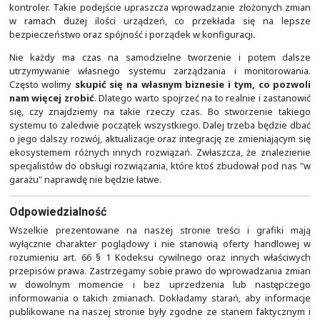
budynkiem. Przykładem może być tutaj wykorzysta
Ansible Automation Platform, Cisco NSO (Netwo
Orchestrator) czy konfiguracja wszystkiego z poziomu CL
wspierają też protokół SNMP, niemniej jest to już t
poprzedniej epoki.
W niektórych miejscach można dodatkowo wesprzeć in
tym, co jest unikalne w oferowanych przez nas platform
czymś kluczowym dla bezpieczeństwa i działania prze
czy organizacji, jak choćby
wykrywanie zagroż
nieszyfrowanym i szyfrowanym bez jego deszy
spadku wydajności
.
My polecamy skorzystanie z
rozwiązania "pod kluc
Cisco DNA (Digital Network Architecture). Ma ono wbud
dobre narzędzia do wizualizacji, analizy i diagnozy
definiujemy wymagania biznesowe, jak dla przykładu, ż
kontraktowi nie mają mieć dostępu do urządze
wewnętrznych serwerów z danymi finansowymi, a 
związaną z realizacją tego co chcieliśmy zajmuje się 