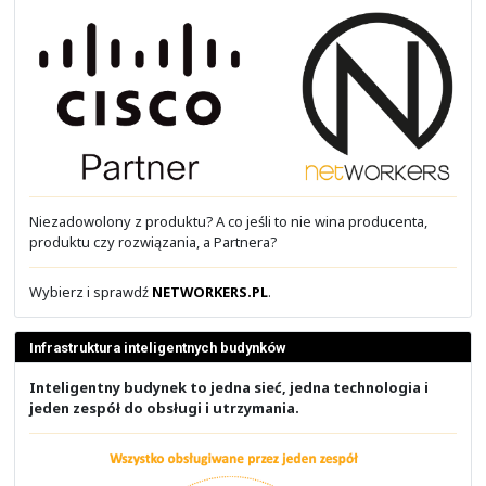
- Sieć kampusowa i budynku (SDA)
- Brzeg i styk sieci (SD-WAN)
- Centrum danych (SDDC)
- Bezpieczny LAN, WLAN i BYOD
- VPN, MDM/EEM i MFA
- Firewall, IPS, AMP, WAF i SASE
- SIEM, SOAR i XDR
- Bezpieczeństwo końcówek
- Bezpieczeństwo E-Mail i DNS
- Telefonia i wideospotkania
- Platforma do wspólnej pracy
- Infrastruktura IT
- Akademiki studenckie
- Środowiska aplikacyjne