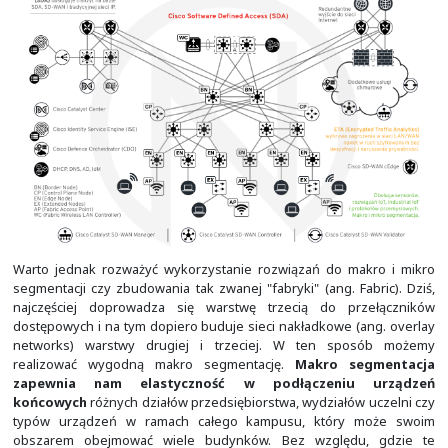
wbudowaną ochronę (mikrosegmentacja, wstawi
bezpieczeństwa i wykrywanie zagrożeń bez deszyfracji).
cechy Cisco SDA na bazie Cisco Catalyst Center.