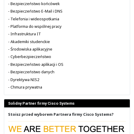
rozumieniu art. 66 § 1 Kodeksu cywilnego oraz innyc
przepisów prawa. Zastrzegamy sobie prawo do wprowa
w dowolnym momencie i bez uprzedzenia lub n
informowania o takich zmianach. Dokładamy starań, ab
publikowane na naszej stronie były zgodne ze stanem 
aktualne, nie gwarantuje jednak, że nie zawierają brakó
Nie ponosimy też żadnej odpowiedzialności za skutki
dostępnem do publikowanych przez nas informacji, w s
za wszelkie decyzje podejmowane na podstawie tych info
Wykorzystane materiały
Grafiki wykorzystane na naszej stronie pochodzą z róż
Część z nich została wykonana przez nas, a część pocho
dla Partnerów producentów z którymi współpracujemy 
internetowych z gotowymi grafikami i zdjęciami.
Rozwiązania do infrastruktury IT