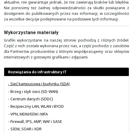
kontroler. Takie podejście upraszcza wprowadzanie zło
w ramach dużej ilości urządzeń, co przekłada si
bezpieczeństwo oraz spójność i porządek w konfiguracji.
Nie każdy ma czas na samodzielne tworzenie i p
utrzymywanie własnego systemu zarządzania i mon
Często wolimy
skupić się na własnym biznesie i tym
nam więcej zrobić
. Dlatego warto spojrzeć na to realnie
się, czy znajdziemy na takie rzeczy czas. Bo stworz
systemu to zaledwie początek wszystkiego. Dalej trzeb
o jego dalszy rozwój, aktualizacje oraz integrację ze zmi
ekosystemem różnych innych rozwiązań. Zwłaszcza, że
specjalistów do obsługi rozwiązania, które ktoś zbudow
garażu" naprawdę nie będzie łatwe.
Odpowiedzialność
Wszelkie prezentowane na naszej stronie treści i 
wyłącznie charakter poglądowy i nie stanowią oferty