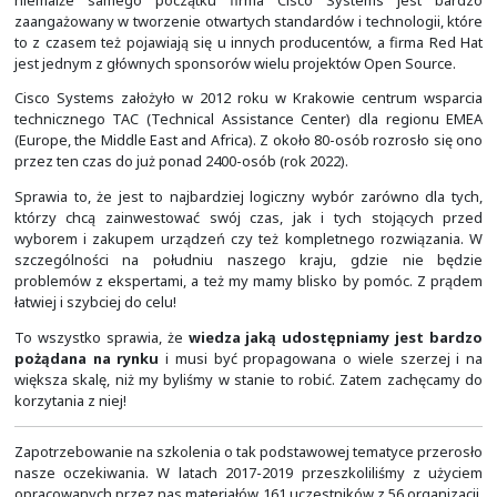
rozwiązań Open Source i systemów z rodziny GNU/Linux 
rozwiązaniach firmy Red Hat, która rozwija je od 3 listopa
W roku 2024 minie już 30-lat. Zatem są to już dojrzali i u
rynku producenci, którzy podchodzą poważnie do tego c
niemalże samego początku firma Cisco Systems 
zaangażowany w tworzenie otwartych standardów i techn
to z czasem też pojawiają się u innych producentów, a 
jest jednym z głównych sponsorów wielu projektów Ope
Cisco Systems założyło w 2012 roku w Krakowie cent
technicznego TAC (Technical Assistance Center) dla 
(Europe, the Middle East and Africa). Z około 80-osób roz
przez ten czas do już ponad 2400-osób (rok 2022).
Sprawia to, że jest to najbardziej logiczny wybór zaró
którzy chcą zainwestować swój czas, jak i tych sto
wyborem i zakupem urządzeń czy też kompletnego ro
szczególności na południu naszego kraju, gdzie
problemów z ekspertami, a też my mamy blisko by pom