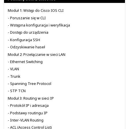
ilość osób, że nie powinno to stanowić problem
przygotowanie odpowiedniego materiału, prezentacji i 
bardzo czasochłonne. Stąd mamy nadzieję, że dostę
materiałów, prezentacji, ćwiczeń i warsztatów sprawi, ż
będzie skora takie zajęcia prowadzić.