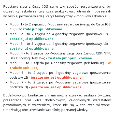
To co znajduje się na stronie jest przeznaczone 
uczestników szkoleń, choć powinno być też przydatne
na etapie przygotowań do zajęć. Prowadzących z
kontaktu z nami w celu uzyskania większej ilości materiał
Zaletą opracowanych przez nas darmowych szkoleń sie
możliwość ich realizacji zarówno na nowym, jak i starym s
Cisco Systems. Warunkiem jest oprogramowani
(Internetwork Operating System)
. Dlatego też żadna
nie powinna mieć problemów z przygotowaniem do nic
szkoleniowych. A to one są najważniejsze!