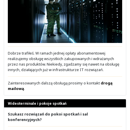
- Protokół IP i adresacja
- Podstawy routingu IP
- Inter-VLAN Routing
- ACL (Access Control List)
- NAT/PAT
Moduł 4: Dodatkowe usługi w sieci IP
- CDP (Cisco Discovery Protocol)
- NTP (Network Time Protocol)
- DHCP
- Syslog
- NetFlow
Moduł 5: Telefonia IP
Wygodne finansowanie inwestycji