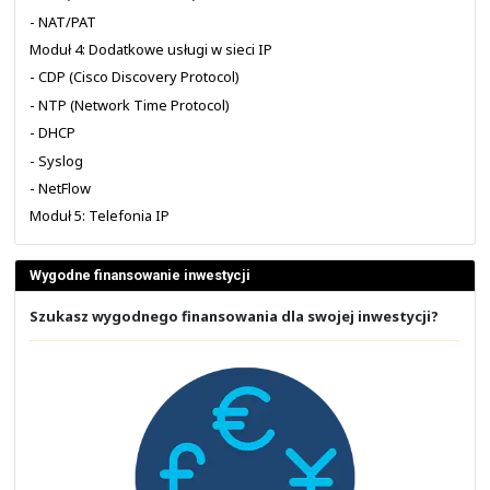
Należy jednak pamiętać, że prezentacje wcale nie są
każdym obszarze zajęć. Zatem dostarczony przez nas ma
rozbudować i poszerzać w trakcie zajęć według własne
dodatkowe zagadnienia.
Niech brak prezentacji nie będzie dla Ciebie przes
zwrócić uwagę na zdjęcie powyżej, gdzie poruszan
wykorzystania OSPF Sham-Link w sieci z MPLS VPN na
CCNP w ramach akademii Cisco w 2010 roku, które prow
Ślęczek
. Nie było prezentacji do wszystkiego, a mimo 
mieli świetną zabawę!
Edukacja z NETWORKERS.PL