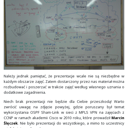
Podstawy sieci z Cisco IOS są w taki sposób zorga
uczestnicy szkolenia cały czas praktykowali, utrwalali
wcześniej poznaną wiedzę. Zarys tematyczny 7-modułów 
Moduł 1 - to 2 zajęcia po 4-godziny zegarowe (wstęp
CLI) -
zostało już opublikowane
.
Moduł 2 - to 2 zajęcia po 4-godziny zegarowe (po
zostało już opublikowane
.
Moduł 3 - to 3 zajęcia po 4-godziny zegarowe (po
zostało już opublikowane
.
Moduł 4 - to 2 zajęcia po 4-godziny zegarowe (usłu
DHCP, Syslog i NetFlow) -
zostało już opublikowan
Moduł 5 - to 3 zajęcia po 4-godziny zegarowe (tele
trakcie publikacji
.
Moduł 6 - to 2 zajęcia po 4-godziny zegarowe 
podstaw L2) -
jeszcze nie jest opublikowane
.
Moduł 7 - to 2 zajęcia po 4-godziny zegarowe 
podstaw L3) -
jeszcze nie jest opublikowane
.