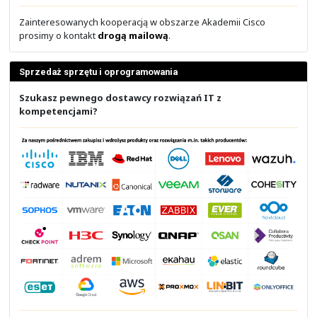
Niezadowolony z produktu? A co jeśli to nie wina produ
produktu czy rozwiązania, a Partnera?
Wybierz i sprawdź
NETWORKERS.PL
.
Obsługa po wdrożeniu
Chcesz, aby ktoś wdroży i później obsługiwał to c
sprzedał?