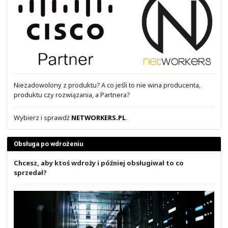
Moduł 1: Wstęp do Cisco IOS CLI
- Poruszanie się w CLI
- Wstępna konfiguracja i weryfikacja
- Dostęp do urządzenia
- Konfiguracja SSH
- Odzyskiwanie haseł
Moduł 2: Przełączanie w sieci LAN
- Ethernet Switching
- VLAN
- Trunk
- Spanning Tree Protocol
- STP TCN
Moduł 3: Routing w sieci IP