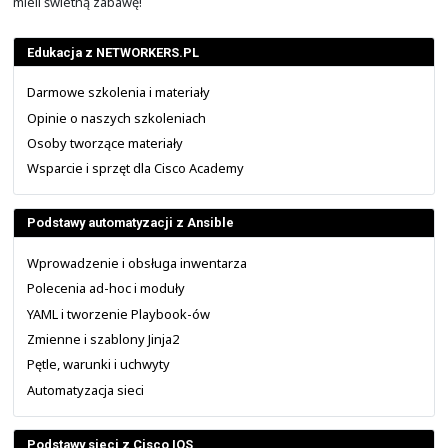
Dodatkowo po kontakcie z nami można uzyskać zesta
prezentacje oraz kilka dodatkowych, całodniowych
powtórkowych z ćwiczeniami, które nie są w ten cz
Umożliwiają one utrwalanie wcześniej poznanej wiedzy.
W roku 2025 zostało udostępnione w całości szkolenie:
automatyzacji z Ansible
". Przy czym, nie wyklu
przyszłości pojawi się jego dalsza kontynuacja. Nie 
slajdów do tego szkolenia.
Szkolenie to realizowane jest z użyciem narzędzi O
systemie RHEL10 (Red Hat Enterprise Linux 10).
Materiał ten idealnie nadaje się do przerabienia na po
średniej, tak aby już dalej w ramach zajęć na uczelni czy
Cisco Academy
pogłębiać tą wiedzę. Natomiast tam
brakuje instruktorów, nauczycieli czy profesorów, którzy 
zajęcia prowadzić. Nie da się ukryć, że w branży tej pra