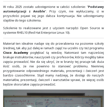
W pierwszym etapie tego projektu chcemy udostępni
umożliwiające przeprowadzenie łącznie 64-godzin zegar
w ramach 7 modułów szkolenia podstaw sieci z Cisco IO
zajęć, każde trwające 4-godziny zegarowe. Będziem
udostępniać w tym dziale.
W czas ten nie są wli
przerwy oraz zaliczenia i egzaminy
.
Projekt ten został uruchomiony w styczniu 20
przygotowanie materiałów do publikacji zajmuje na
czasu. Proszę pamiętać, że mamy gotowe tylko prezentac
trakcie publikacji tworzone są do nich dodatkowe opisy. 
nie jesteśmy w stanie opublikować wszystkiego na 
prosimy o wyrozumiałość i cierpliwość.