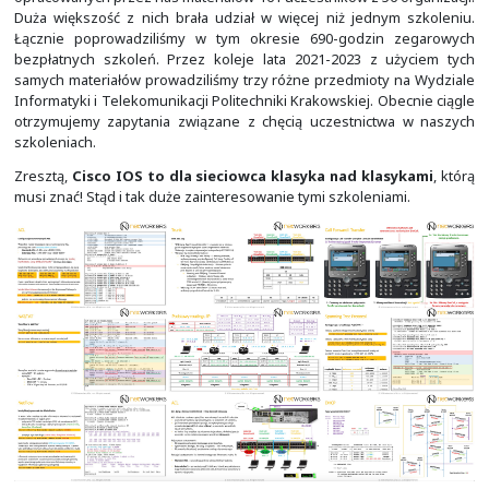
łatwiej i szybciej do celu!
To wszystko sprawia, że
wiedza jaką udostępniamy 
pożądana na rynku
i musi być propagowana o wiele 
większa skalę, niż my byliśmy w stanie to robić. Zatem
korzytania z niej!
Zapotrzebowanie na szkolenia o tak podstawowej tematy
nasze oczekiwania. W latach 2017-2019 przeszkoliliś
opracowanych przez nas materiałów 161 uczestników z 56
Duża większość z nich brała udział w więcej niż jedny
Łącznie poprowadziliśmy w tym okresie 690-godzin
bezpłatnych szkoleń. Przez koleje lata 2021-2023 z 
samych materiałów prowadziliśmy trzy różne przedmioty
Informatyki i Telekomunikacji Politechniki Krakowskiej. O
otrzymujemy zapytania związane z chęcią uczestnict
szkoleniach.
Zresztą,
Cisco IOS to dla sieciowca klasyka nad kla