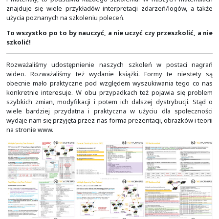
do kontynuowania nauki i dalszych studiów.
Tworzone przez nas prezentacje mają charakter e
jednocześnie były częścią skryptu, jaki otrzymywał ka
szkolenia. Stąd są one same w sobie dość treśc
dodatkowych informacji pod nimi jest już odpowiednio mn