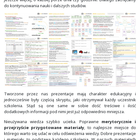
Stąd zdecydowaliśmy się udostępnić nasze materia
by mogły być one nadal wykorzystywane, ale już o wiel
dotychczas, bo w skali całego kraju. U nas dzięki tem
przestrzeń na nowe.
Nasze szkolenia dość szybko kierują uczestnika
samodzielnego wykonywania zadań. Ich ideą jest szybk
do praktyki, przy minimalnej ilości teorii, jaka jest
wykonania zadań. W ten sposób najłatwiej jest się uczy
nowe technologie. O wiele chętniej poznaje się szczegóły
potrafimy zrobić i czujemy, że jest to przydatne.
W ten sposób na etapie technikum czy szkoły śred
zbudować solidny fundament
. Na jego podstawie o 
jest poszerzać i pogłębiać wiedzę w trakcie studió
akademii Cisco. W końcu to technik powinien wiedzieć jak 
inżynier dodatkowo zaprojektować i rozumieć co jak w
działa. Za to doktor czy profesor na uczelni powinien 
jeszcze więcej, o każdej porze dnia czy godzinie. Dlat