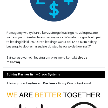
Darmowe szkolenia i materiały
Opinie o naszych szkoleniach
Osoby tworzące materiały
Wsparcie i sprzęt dla Cisco Academy
Podstawy automatyzacji z Ansible
Wprowadzenie i obsługa inwentarza
Polecenia ad-hoc i moduły
YAML i tworzenie Playbook-ów
Zmienne i szablony Jinja2
Pętle, warunki i uchwyty
Automatyzacja sieci
Podstawy sieci z Cisco IOS