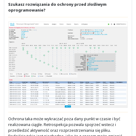
- VPN, MDM/EEM i MFA
- Firewall, IPS, AMP, WAF i SASE
- SIEM, SOAR i XDR
- Bezpieczeństwo końcówek
- Bezpieczeństwo E-Mail i DNS
- Telefonia i wideospotkania
- Platforma do wspólnej pracy
- Infrastruktura IT
- Akademiki studenckie
- Środowiska aplikacyjne
- Cyberbezpieczeństwo
- Bezpieczeństwo aplikacji i OS
- Bezpieczeństwo danych
- Dyrektywa NIS2