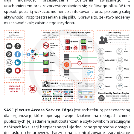
ochronę, jak i analizę
. Dzięki temu jest w stanie podją
reakcje w celu zatrzymania i unieszkodliwienia pliku, kt
pierwszego skanowania nie wykazywał szkodliwych ozn
w oferowanych przez nas rozwiązaniach trajektorie i 
dają możliwość prześledzenia zdarzenia zw
uruchomieniem oraz rozprzestrzenianiem się złośliwego
sposób potrafią wskazać moment zainfekowania oraz pr
aktywności i rozprzestrzeniania się pliku. Sprawia to, że
oszacować skalę zaistniałego incydentu.