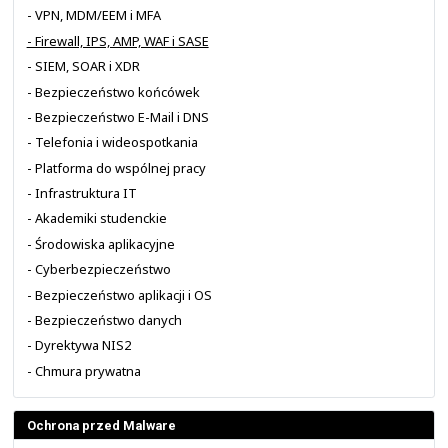
Nie ponosimy też żadnej odpowiedzialności za skutki
dostępnem do publikowanych przez nas informacji, w s
za wszelkie decyzje podejmowane na podstawie tych info
Wykorzystane materiały
Grafiki wykorzystane na naszej stronie pochodzą z róż
Część z nich została wykonana przez nas, a część pocho
dla Partnerów producentów z którymi współpracujemy 
internetowych z gotowymi grafikami i zdjęciami.
Rozwiązania do infrastruktury IT
- Sieć kampusowa i budynku (SDA)
- Brzeg i styk sieci (SD-WAN)
- Centrum danych (SDDC)
- Bezpieczny LAN, WLAN i BYOD