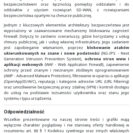
SASE (Secure Access Service Edge)
jest architekturą 
dla organizacji, które opierają swoje działanie na us
publicznych. Jej zadaniem jest dostarczenie użytkownik
z różnych lokalizacji bezpiecznego i ujednoliconego sp
do usług chmurowych. Łączy ona scentralizowane 
bezpieczeństwem oraz łącznością pomiędzy oddz
oddziałów z użyciem rozwiązań SD-WAN, z roz
bezpieczeństwa opartymi na chmurze publicznej.
Jednym z kluczowych elementów architektury bezpiec
wyposażony w zaawansowane mechanizmy blokowan
Firewall. Dotyczy to zarówno scenariuszy, gdzie korzy
chmury publicznej, jak i usług własnej infrastruktury. 
jest zapobieganie włamaniom, poprzez
blokowa
ukierunkowanych na znane i nowe podatności
(NG