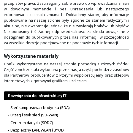
Generation Intrusion Prevention System),
ochrona s
aplikacji webowych
(WAF - Web Application Firewall),
ochrony przed znanym i nieznanym złośliwym opro
(AMP - Advanced Malware Protection), filtrowanie w oparci
(OpenAppID/AVC), reputację i kategorie adresów URL (U
oraz umożliwienie bezpiecznej pracy zdalnej (VPN) i kon
do usług na podstawie tożsamości użytkownika oraz
systemu i typu urządzenia.
Odpowiedzialność
Wszelkie prezentowane na naszej stronie treści i 
wyłącznie charakter poglądowy i nie stanowią oferty
rozumieniu art. 66 § 1 Kodeksu cywilnego oraz innyc
przepisów prawa. Zastrzegamy sobie prawo do wprowa
w dowolnym momencie i bez uprzedzenia lub n
informowania o takich zmianach. Dokładamy starań, ab
publikowane na naszej stronie były zgodne ze stanem 
aktualne, nie gwarantuje jednak, że nie zawierają brakó