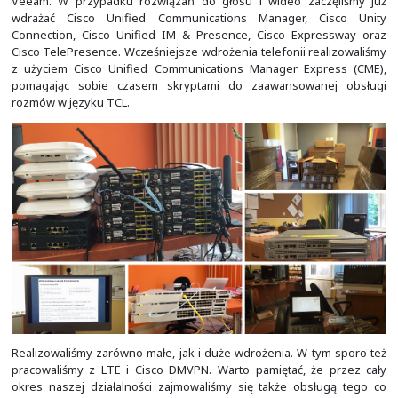
latach 2012-2017 była to dystrybucja GNU/Linux Debian.
roku 2017 zaczęliśmy naszą przygodę z systemem RH
Enterprise Linux), którą kontynuujemy do dziś. Zdarzał
obsługiwać w tymtych okresach systemy Microsoft Win
ale było to o wiele rzadsze, niż ma to miejsce obecnie.
Wraz z czasem i rozwojem firmy coraz bardziej za
brakować przestrzeni, a wspóldzielenie jej z inn
przestawało mieć sens. Dlatego w połowie
przeprowadziliśmy się na ul. Bulwarową 33a w Krako
zalewu nowohuckiego). Nasze nowe lokum znajdo
pierwszym piętrze, zaraz nad działającą pod 
samochodową. Dodatkowym powodem zmiany adresu b
problemy z parkowaniem przy ul. Konarskiego i jej okoli
z wprowadzenia strefy płatnego parkowania w Centrum 