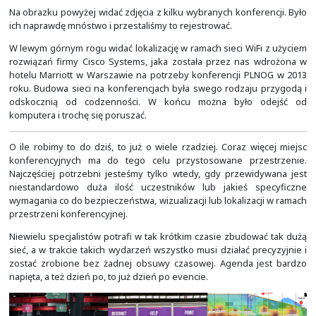
nadal sprzedawaliśmy oraz wdrażaliśmy wiele rozwiąz
systemów IT oraz centrów danych. Ilość oferowanyc
rozwiązań ciągle rosła. Konkurencji było coraz więcej, a
czegoś musieliśmy się utrzymać.
Rok 2018 był dla nas rokiem naprawdę przełomowym, a t
w końcu staliśmy się całkiem niezależną firmą, bez zbędn
dziwnych, niespodziewanych przeszkód, na które m
narzekać niektórzy z naszych kontrahentów.