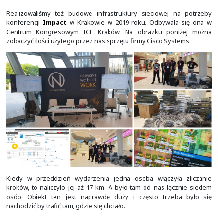
Na obrazku powyżej widać zdjęcia z kilku wybranych konf
ich naprawdę mnóstwo i przestaliśmy to rejestrować.
W lewym górnym rogu widać lokalizację w ramach sieci W
rozwiązań firmy Cisco Systems, jaka została przez na
hotelu Marriott w Warszawie na potrzeby konferencji 
roku. Budowa sieci na konferencjach była swego rodzaj
odskocznią od codzenności. W końcu można był
komputera i trochę się poruszać.