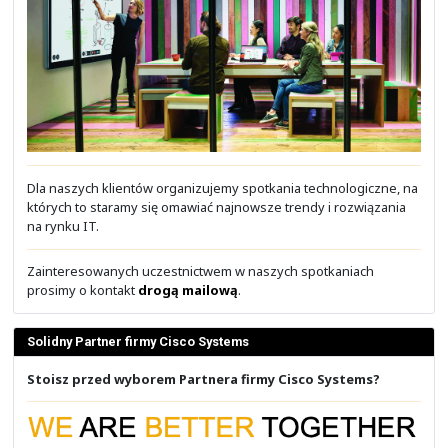
użyciem rozwiązań Cisco Systems i Red Hat. Mówiliś
poszczególnych protokołach, jak i całych roz
wykorzystywanych do automatyzacji centrów danych
aplikacyjnych, chmur prywatnych, publicznych i hybr
całej infrastruktury sieciowej.
Poruszyliśmy każdy z tych obszarów niezależnie, j
połączeniach ich ze sobą tak, aby cała nasza infrast
jednym w pełni zautomatyzowanym organizmem. Porus
temat m.in. Cisco ACI, Cisco NSO, Cisco DNA (Cisco Cata
Cisco SD-WAN, Cisco ISE, Cisco Stealthwatch (Cisco Se
Analytics), Cisco Tetration (Cisco Secure Workl
AppDynamics, Red Hat CloudForms, Red Hat Ansible
Platform, Red Hat Satellite oraz Storware.