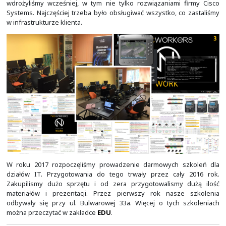
Jak widać na powyższych zdjęciach, nasze wdrożenia staw
większe. Oczywiście nie widać na nich wszystkiego, t
telefonów i dziesiątków wideotelefonów, wideoterminal
dostępowych. Wiele rzeczy było wypakowywanych z pud
w siedzibie klienta, w trakcie instalacji. W tym okresie
wdrażać coraz więcej profesjonalnych rozwiązań do 
oraz centrów danych. W większości wszystko opi
produktach firmy Cisco Systems, do których należa
Manager, Cisco Fabric Interconnect, serwery kasetowe 