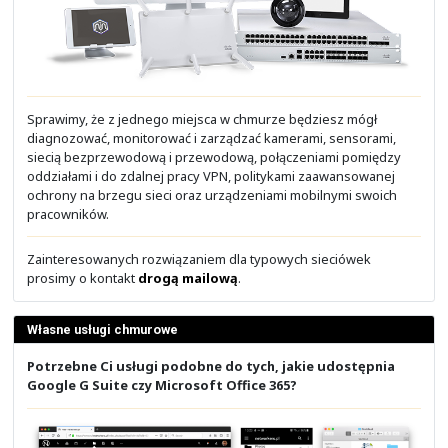
Poza dość klasycznymi rozwiązaniami i technologiami,
także podążać za tym co nowe. Obecnie sporo n
poświęcane jest cyberbezpieczeństwu, rozwiązaniom S
Defined Network), SD-Access, SD-WAN, SDDC, ACI, mikro
makrosegmentacji, konteneryzacji i platformom ko
hiperkonwegencji, pamięciom masowym nowej g
rozwiązaniom SDS (Software Defined Storage) oraz 
pod AI/ML oraz stosującym AI/ML i eBPF.
Spotkania technologiczne
Szukasz rozwiązania do systemu IT, sieci lub dla 
aplikacji?