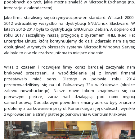
ModSecurity.
Dodatkowo migrowaliśmy też aplikacje i dane z wi
hostingów do środowisk on-prem oraz z wielu różnyc
serwerów czy komputerów PC do systemów działających 
platform do wirtualizacji. Głównie stosowaliśmy do teg
vSphere lub Proxmox. Przy okazji wdrażania platform do 
klienci decydować się coraz częściej na wdrażanie takż
do obsługi kopii zapasowych. Mało kto pamięta czasy,
zapasowa była rzadkością i większość usług działała w 
maszyny fizycznej. Awaria takiego serwera kończyła si
nieprzespaną nocką i kilkoma dniami braku dostępnośc
usług. Aktualizacje takich systemów czy serwerów b
koszmarem.
Za sprawą wirtualizacji zaczął zwiększać się zarówno k
jak i spokój psychiczny administratorów IT. Całe 
skopiowane, a też każde wdrożenie trwało o wiele króce
było borykać się z dużą ilością problemów po
poszczególnymi komponentami sprzętowymi danego 