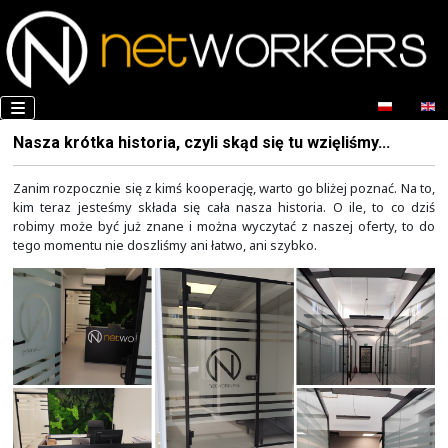
Nasza krótka historia, czyli skąd się tu wzięliś
Zanim rozpocznie się z kimś kooperację, warto go bliżej p
kim teraz jesteśmy składa się cała nasza historia. O il
robimy może być już znane i można wyczytać z naszej o
tego momentu nie doszliśmy ani łatwo, ani szybko.