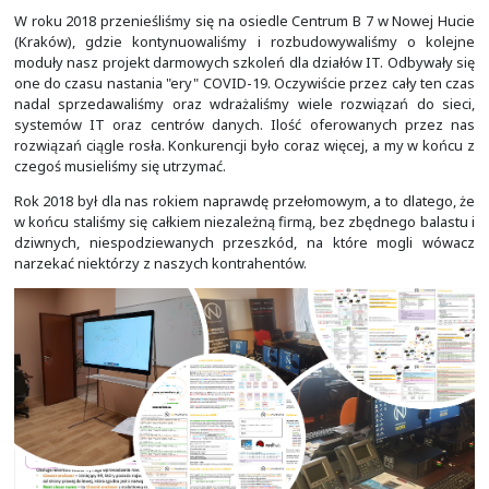
Cisco UCS B, serwery rackowe (ang. rack) Cisco UCS C czy
Cisco Nexus. Wyjątkiem były macierze dyskowe, gdzi
wtedy rozwiązań firm EMC i Dell, wirtualizacja, gdzie
VMware vSphere oraz kopia zapasowa, do której wykor
Veeam. W przypadku rozwiązań do głosu i wideo zac
wdrażać Cisco Unified Communications Manager, 
Connection, Cisco Unified IM & Presence, Cisco Exp
Cisco TelePresence. Wcześniejsze wdrożenia telefonii r
z użyciem Cisco Unified Communications Manager Ex
pomagając sobie czasem skryptami do zaawansowa
rozmów w języku TCL.