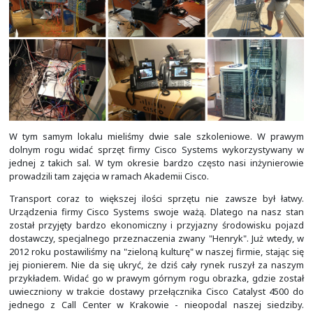
Poniższe zdjęcia zostały zrobione w latach 2012-2013.
mieliśmy już swój własny pokój oraz "serwerownię". Dzia
ciągle na ul. Konarskiego 44/7 w Krakowie. Nasze projekt
coraz większe i bardziej złożone. Przykładowy sprz
konfiguracji i przed dostawą do klienta widać na zdję
okresie głównie wdrażaliśmy urządzenia aktywne do sie
routery na brzegach sieci, bramy VPN oraz telefonię I
zaczynaliśmy wdrażać pierwsze rozwiązania wide
Oczywiście projekty te często były o wiele bardziej złoż
czasem nawet uruchomienia połączeń światłowodowy
lokalizacjami klienta czy wykonania prac budowlano-mo
celu instalacji punktów dostępowych. Do tyc
wykorzystywaliśmy podwykonawców. Natomiast s
robiliśmy wszystko inne, w tym także wdrażaliśmy syst
GNU/Linux i Microsoft Windows z różnymi usługami.