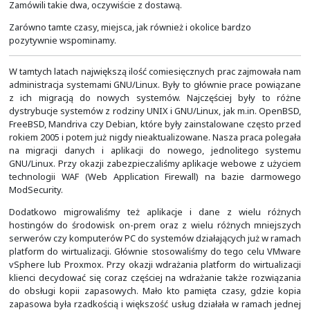
W tym samym lokalu mieliśmy dwie sale szkoleniow
dolnym rogu widać sprzęt firmy Cisco Systems wyko
jednej z takich sal. W tym okresie bardzo często nasi
prowadzili tam zajęcia w ramach Akademii Cisco.
Transport coraz to większej ilości sprzętu nie zawsz
Urządzenia firmy Cisco Systems swoje ważą. Dlatego 
został przyjęty bardzo ekonomiczny i przyjazny środo
dostawczy, specjalnego przeznaczenia zwany "Henryk". 