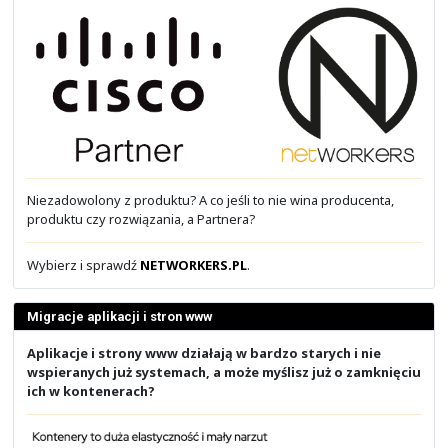
Na obrazku powyżej widąć zdjęcia z PLNOG23, który o
Krakowie w 2019 roku.
Obecnie głównie staramy się organizować swoje własn
technologiczne. Spokojnie potrafimy wypełnić agendę 
nawet kilka. Stąd na konferencjach w roli sponsora byw
rzadziej.