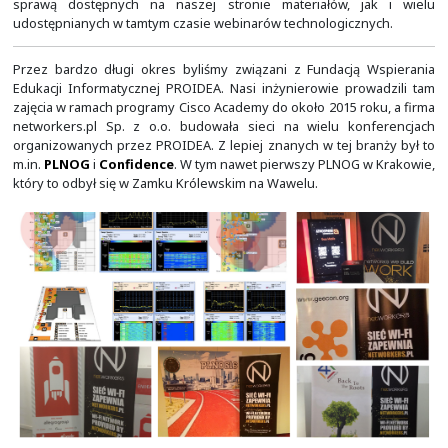
W roku 2017 rozpoczęliśmy prowadzenie darmowych 
działów IT. Przygotowania do tego trwały przez ca
Zakupilismy dużo sprzętu i od zera przygotowalism
materiałów i prezentacji. Przez pierwszy rok nasz
odbywały się przy ul. Bulwarowej 33a. Więcej o tych
można przeczytać w zakładce
EDU
.
W roku 2018 przenieśliśmy się na osiedle Centrum B 7 
(Kraków), gdzie kontynuowaliśmy i rozbudowywaliśm
moduły nasz projekt darmowych szkoleń dla działów IT.
one do czasu nastania "ery" COVID-19. Oczywiście przez 