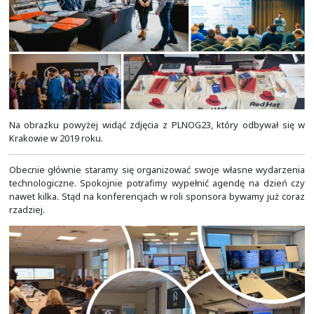
Katowicach. Należą do nich m.in. różne hackatony, Eu
Esports Championships 2023 czy
Impact
, który odbył si
w Katowicach.
Na obrazkach po prawej można zobaczyć kolejno od 
informacjami o Red Hat Satellite, Cisco ACI i Cisco App