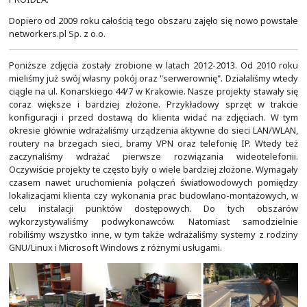
Switching oraz z systemów należących do rodziny GNU/
okresie najbardziej byliśmy kojarzeni ze szkoleniami
Systems. Na nasze zajęcia przychodzili zarówno studenc
uczelni, jak i pracownicy różnych instytucji.
Nasza popularność na krakowskim rynku oraz p
technologiami firmy Cisco Systems sprawiły, że coraz więc
przychodziło do nas po pomoc. Tak zaczęła się nasz
rozwiązywaniem przeróżnych problemów oraz po
błędnych konfiguracji po innych integratorach. Po p
zaczęliśmy dodatkowo sprzedawać sprzęt firmy Cis
Początkowo nie było tego zbyt wiele, stąd przed roki
sprzedaż sprzętu, usługi wdrożeniowe oraz dalsza 
realizowane w ramach Fundacji Wspierania Edukacji In
PROIDEA.
Dopiero od 2009 roku całością tego obszaru zajęło się 
networkers.pl Sp. z o.o.