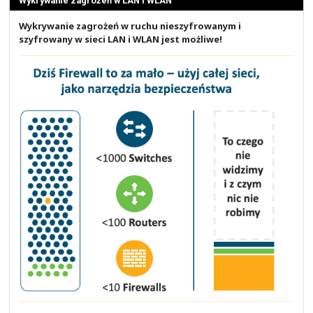
stosowany? Za pewne stoi za tym jakaś teoria spiskowa. 
ale zużywał on na pewno o wiele mniej prądu czy
dzisiejszych pojazdów elektrycznych i hybrydowych, jak
zerową emisję szkodliwych gazów.
Najwyraźniej świat nie jest jeszcze na niego gotowy.
Bardzo dużo projektów i wydarzeń zostało w tej historii p
sposób opisać wszystkiego, a też byłoby tego zbyt wiele.
Na koniec warto pamiętać, że nasze doświadczenie sięga o
W latach 2000-2010 nasi pracownicy mieli styczność
tamtym okresie sieciami osiedlowymi i małymi ISP, gdz
swoje pierwsze umiejętności.