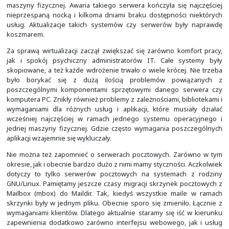
2012 roku postawiliśmy na "zieloną kulturę" w naszej firmi
jej pionierem. Nie da się ukryć, że dziś cały rynek rus
przykładem. Widać go w prawym górnym rogu obrazka, 
uwieczniony w trakcie dostawy przełącznika Cisco Cata
jednego z Call Center w Krakowie - nieopodal nasz
Zamówili takie dwa, oczywiście z dostawą.
Zarówno tamte czasy, miejsca, jak również i okolice bardz
pozytywnie wspominamy.
W tamtych latach największą ilość comiesięcznych prac 
administracja systemami GNU/Linux. Były to głównie pr
z ich migracją do nowych systemów. Najczęściej by
dystrybucje systemów z rodziny UNIX i GNU/Linux, jak m
FreeBSD, Mandriva czy Debian, które były zainstalowane
rokiem 2005 i potem już nigdy nieaktualizowane. Nasza p
na migracji danych i aplikacji do nowego, jednoli
GNU/Linux. Przy okazji zabezpieczaliśmy aplikacje web
technologii WAF (Web Application Firewall) na baz