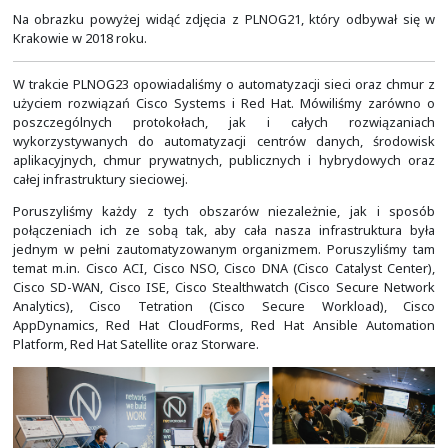
Na obrazku powyżej można zobaczyć ilość sprzętu po
zorganizowania hackatonu HackYeah. Do roku 20
budowaliśmy infrastrukturę na potrzeby wszystkich 
hackatonów w Polsce. Warto pamiętać, że hackaton to ni
widać i przestrzeń dla uczestników. To także wi
dystrybucyjnych, serwerowni, a nawet i dodatkowych sa
których trzeba zainstalować i skonfigurować 
urządzenia.
Kooperowaliśmy w tym obszarze również z innymi 
Mieliśmy przyjemność obsługiwać wiele wydarzeń or
m.in. w Spodku oraz Międzynarodowym Centrum Ko