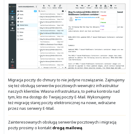
Stoisz przed wyborem Partnera firmy Cisco Syst
Niezadowolony z produktu? A co jeśli to nie wina produ
produktu czy rozwiązania, a Partnera?
Wybierz i sprawdź
NETWORKERS.PL
.