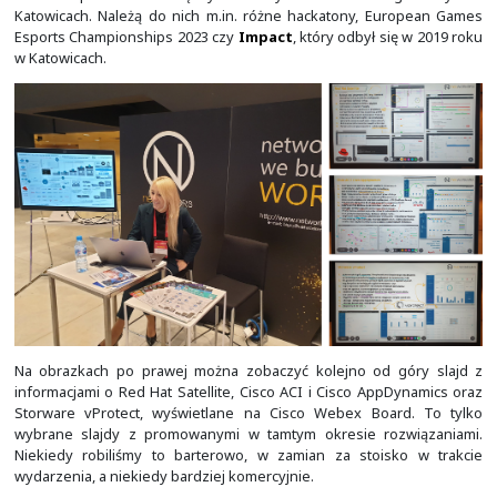
O ile byliśmy w tym okresie bardziej zamknięci i nie 
żadnych szkoleń, to ciągle byliśmy ze społecznością I
sprawą dostępnych na naszej stronie materiałów, 
udostępnianych w tamtym czasie webinarów technologic
Przez bardzo długi okres byliśmy związani z Fundacj
Edukacji Informatycznej PROIDEA. Nasi inżynierowie pr
zajęcia w ramach programy Cisco Academy do około 2015 
networkers.pl Sp. z o.o. budowała sieci na wielu k
organizowanych przez PROIDEA. Z lepiej znanych w tej 
m.in.
PLNOG
i
Confidence
. W tym nawet pierwszy PLNOG
który to odbył się w Zamku Królewskim na Wawelu.