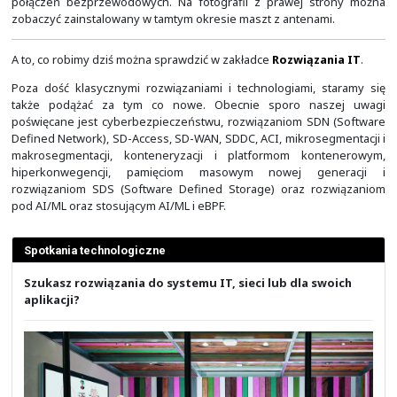
końcu stoiska te były na wydarzeniach dla inżynierów.
Na obrazku powyżej widąć zdjęcia z PLNOG21, który o
Krakowie w 2018 roku.
W trakcie PLNOG23 opowiadaliśmy o automatyzacji sieci