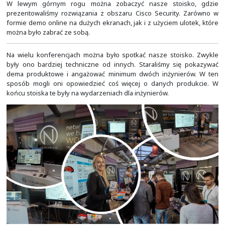
O ile robimy to do dziś, to już o wiele rzadziej. Coraz 
konferencyjnych ma do tego celu przystosowane pr
Najczęściej potrzebni jesteśmy tylko wtedy, gdy przew
niestandardowo duża ilość uczestników lub jakieś 
wymagania co do bezpieczeństwa, wizualizacji lub lokaliz
przestrzeni konferencyjnej.
Niewielu specjalistów potrafi w tak krótkim czasie zbud
sieć, a w trakcie takich wydarzeń wszystko musi działać 
zostać zrobione bez żadnej obsuwy czasowej. Agenda
napięta, a też dzień po, to już dzień po evencie.