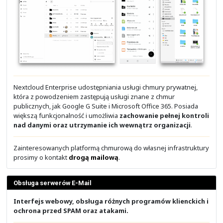
Dla naszych klientów organizujemy spotkania technolo
których to staramy się omawiać najnowsze trendy i roz
na rynku IT.
Zainteresowanych uczestnictwem w naszych spotkani
prosimy o kontakt
drogą mailową
.
Solidny Partner firmy Cisco Systems