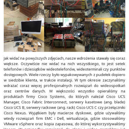
komputera PC. Znikły również problemy z zależnościami, b
wymaganiami dla różnych usług i aplikacji, które mus
wcześniej najczęściej w ramach jednego systemu op
jednej maszyny fizycznej. Gdzie często wymagania po
aplikacji wzajemnie się wykluczały.
Nie można też zapomnieć o serwerach pocztowych. Z
okresie, jak i obecnie bardzo dużo z nimi mamy stycznośc
dotyczy to tylko serwerów pocztowych na systemac
GNU/Linux. Pamiętamy jeszcze czasy migracji skrzynek 
Mailbox (mbox) do Maildir. Tak, kiedyś wszystkie ma
skrzynki były w jednym pliku. Obecnie sporo się zmieni
wymaganiami klientów. Dlatego aktualnie staramy się i
zapewnienia dodatkowo zarówno interfejsu webowego,
podobnych do tych, jakie można znaleźć w Microsoft E
integracje z kalendarzem).
Jako firma staraliśmy się utrzymywać pewien standard. W
2012 wdrażaliśmy wszystko na dystrybucji GNU/Linux 