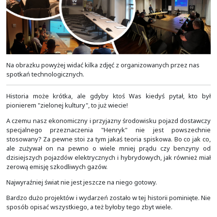
Storware vProtect, wyświetlane na Cisco Webex Boa
wybrane slajdy z promowanymi w tamtym okresie roz
Niekiedy robiliśmy to barterowo, w zamian za stois
wydarzenia, a niekiedy bardziej komercyjnie.
Realizowaliśmy też budowę infrastruktury sieciowej
konferencji
Impact
w Krakowie w 2019 roku. Odbywał
Centrum Kongresowym ICE Kraków. Na obrazku po
zobaczyć ilości użytego przez nas sprzętu firmy Cisco Sy