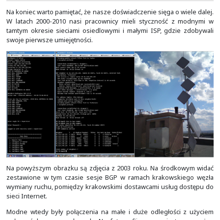
Kiedy w przeddzień wydarzenia jedna osoba włączył
kroków, to naliczyło jej aż 17 km. A było tam od nas ł
osób. Obiekt ten jest naprawdę duży i często trze
nachodzić by trafić tam, gdzie się chciało.
W lewym górnym rogu można zobaczyć nasze sto
prezentowaliśmy rozwiązania z obszaru Cisco Securit
formie demo online na dużych ekranach, jak i z użyciem 
można było zabrać ze sobą.
Na wielu konferencjach można było spotkać nasze sto
były ono bardziej techniczne od innych. Staraliśmy s
dema produktowe i angażować minimum dwóch inżyni
sposób mogli oni opowiedzieć coś więcej o danych 