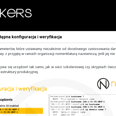
Moduł 1: Wstępna konfiguracja i weryfikacja
wersalnych parameterów, które ustawiamy niezależnie od
to nadawać nazwy z przyjętą w ramach organizacji nomenklat
asu.
cyjnej nie nazywa się urządzeń tak samo, jak w sieci szko
nfiguracji infrastruktury produkcyjnej.