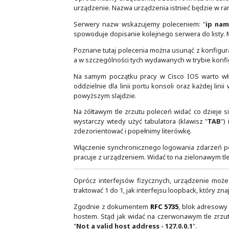
Zdarza się, że dopiero z czasem do
przy projektowaniu czy budowaniu
Dlatego jeżeli ktoś chce zrobić coś 
samo dobranie nazw, choć i to cza
wymaganiami i scenariuszami.
Oprócz nazwy urządzenia, trzeba r
urządzenie. Nazwa urządzenia istn
Serwery nazw wskazujemy polece
spowoduje dopisanie kolejnego serw
Poznane tutaj polecenia można usun
a w szczególności tych wydawanych w
Na samym początku pracy w Cisco
oddzielnie dla linii portu konsoli 