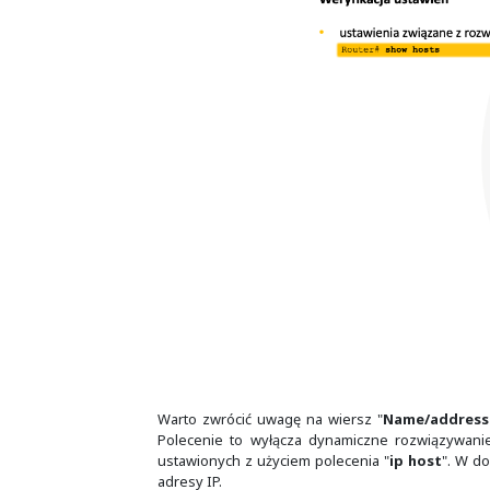
Jeżeli mamy 256 urządzeń i każdemu z
wystarczy jedna reguła filtrująca
adresy IP każdego z urządzeń. Było
O ile interfejs loopback powinien b
Interfejsy na routerach lub kartach
domyślnie włączone. Stąd, kiedy je
dodatkowo wykonać polecenie "
no
Interfejs fizyczny routera można z
Natomiast o interfejsach SVI będz
wszystkie porty L2, które należą d
danej chwili i służy on tylko do zd
Podobnie jak w systemach z rodzi
samo i w urządzeniach sieciowych
polecenie "
ip host
", gdzie podaje