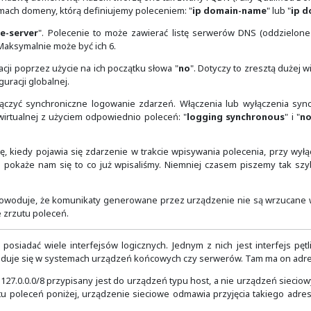
chodzi do nas, że przyjęty sposób nazewnictwa nie jest do 
 czegoś.
raz i mieć spokój, to zachęcamy do konsultacji takich rzeczy
sem lepiej, jak zrobi ktoś, kto ma doświadczenie i wie c
ównież określić nazwę domenową. Razem tworzą one tak zwan
ieć będzie w ramach domeny, którą definiujemy poleceniem:
niem: "
ip name-server
". Polecenie to może zawierać lis
era do listy. Maksymalnie może być ich 6.
ąć z konfiguracji poprzez użycie na ich początku słowa "
n
 trybie konfiguracji globalnej.
 IOS warto włączyć synchroniczne logowanie zdarzeń. W
oraz każdej linii wirtualnej z użyciem odpowiednio poleceń: 