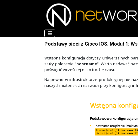
Podstawy sieci z Cisco IOS. 
Wstępna konfiguracja dotyczy uni
służy polecenie "
hostname
". War
poświęcić wcześniej na to trochę cz
Na pewno w infrastrukturze produk
naszych materiałach nazwach przy ko