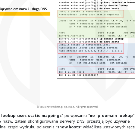
 nich przypisujemy do interfejsu loopback kolejny adres z po
, która dopuszcza do czegoś ruch z naszych urządzeń siec
by tego bardzo dużo, co utrudniałoby zarządzanie i przejrz
yć domyślnie włączony, to użycie w nim polecenia "
no shut
 z portami w trybie L3 są najczęściej domyślnie wyłączone. 
steśmy w konfiguracji interfejsu fizycznego routera albo i
 shutdown
".
wykle łatwo zlokalizować. Znajduje się on na obudowie urzą
ie więcej w drugim module. Na ten moment warto zapamiętać
o tego samego VLAN co numer SVI (w tym połączeń typu Trun
alnego zarządzania urządzeniem. Natomiast przełączniki L3 
ny GNU/Linux mamy plik "
/etc/hosts
", a w systemach z r
 możemy tworzyć lokalne odwzorowania nazw, które to mo
my nazwę domenową, a zaraz po niej listę adresów IP. Wa