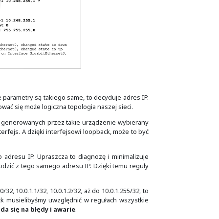
 znaczenie adres IP. Najczęściej jest on unikalny na każdy
ziej typowych zastosowań tego interfejsu, jakim jest ut
 adresu źródłowego dla ruchu generowanego przez to urząd