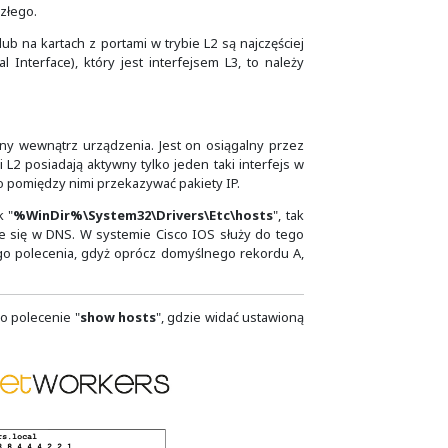
ygający. Jeżeli wszystkie inne parametry są takiego same, 
enia czy usługi, inaczej zbudować się może logiczna topolog
fejsów. Domyślnie dla pakietów generowanych przez takie 
 zawsze musi być to ten sam interfejs. A dzięki interfejsowi
niego trafiać z tego samego adresu IP. Upraszcza to dia
net również może zawsze pochodzić z tego samego adresu IP