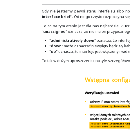
można także tworzyć rekordy MX, N
Na tym slajdzie prześledzić możemy
nazwę domenową, serwery DNS ora