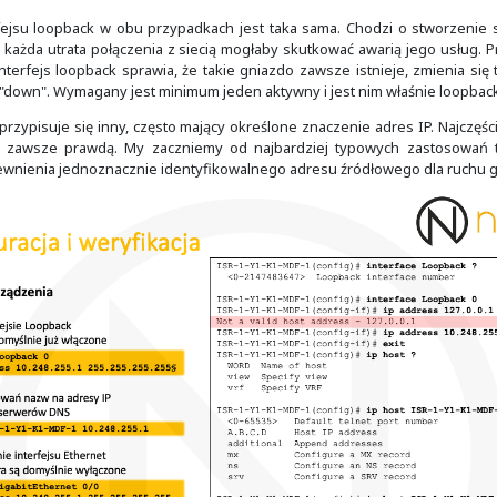
dać co dzieje się, kiedy pojawia się zdarzenie w trakcie 
lawisz "
TAB
") i pokaże nam się to co już wpisaliśmy. Ni
kę.
nia zdarzeń powoduje, że komunikaty generowane przez ur
 zielonawym tle zrzutu poleceń.
ądzenie może posiadać wiele interfejsów logicznych. Jedny
opback, który znajduje się w systemach urządzeń końcowych c
 blok adresowy 127.0.0.0/8 przypisany jest do urządzeń typu
awym tle zrzutu poleceń poniżej, urządzenie sieciowe od
0.1
".
rotnej czy interfejsu loopback w obu przypadkach jest taka
su loopback, to każda utrata połączenia z siecią mogłaby s
tus na "down". Interfejs loopback sprawia, że takie gniazd
ejsów - "up" lub "down". Wymagany jest minimum jeden aktyw