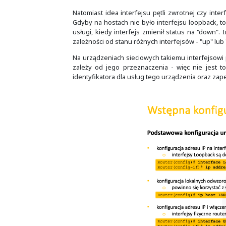
powyższym slajdzie.
Na żółtawym tle zrzutu poleceń wi
wystarczy wtedy użyć tabulatora (k
zdezorientować i popełnimy literów
Włączenie synchronicznego logowa
pracuje z urządzeniem. Widać to na
Oprócz interfejsów fizycznych, urz
traktować 1 do 1, jak interfejsu lo
Zgodnie z dokumentem
RFC 5735
,
hostem. Stąd jak widać na czerwon
"
Not a valid host address - 127.0.
Natomiast idea interfejsu pętli zw
Gdyby na hostach nie było interfej
usługi, kiedy interfejs zmienił sta
zależności od stanu różnych interf