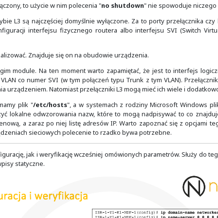
e w niektórych przypadkach adresy IP mają charakter rozstrz
adresów IP zostanie wybrany na identyfikator danego urządz
ku i prostoty. Urządzenia sieciowe mogą mieć wiele inter
zeznaczenia. W zależności od tego co dzieje się w sieci, nie
ck zdarzenia wysyłane do serwera Syslog mogą zawsze do 
ogicznie, ruch wysyłany do usług NTP, DNS czy sieci Inter
.