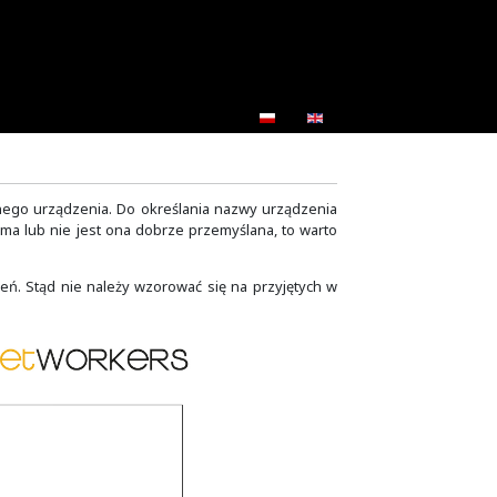
 docelowego zastosowania danego urządzenia. Do określan
urą nazewniczą. Jeśli jej nie ma lub nie jest ona dobrze 
leniowej czy skryptach ćwiczeń. Stąd nie należy wzorować