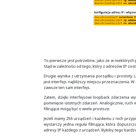
Na urządzeniach sieciowych takiemu
zależy od jego przeznaczenia - w
identyfikatora dla usług tego urz