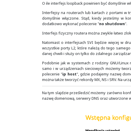
To pierwsze jest potrzebne, jako ż
Stąd w zależności od tego, który z 
Drugie wynika z utrzymania porząd
jest interfejs najbliższy miejscu pr
zawsze ten sam interfejs.
Zatem, dzięki interfejsowi loopba
pominięcie istotnych zdarzeń. Anal
filtrujące mogą być o wiele prostsze