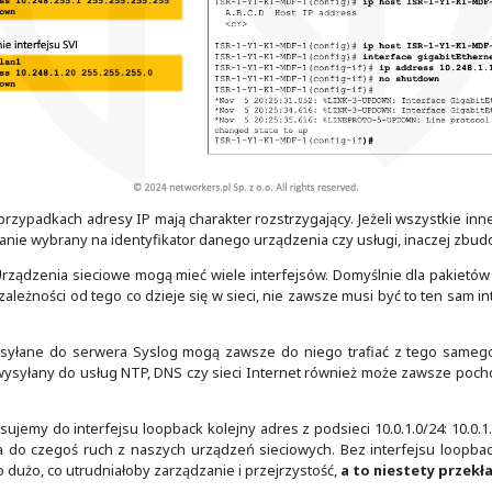
 interfejsowi przypisuje się inny, często mający określone
ięc nie jest to zawsze prawdą. My zaczniemy od najbard
ądzenia oraz zapewnienia jednoznacznie identyfikowalnego