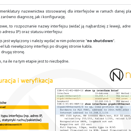
S i SRV. Na urządzeniach sieciowych polecenie to rzadko b
 zarówno konfigurację, jak i weryfikację wcześniej omówio
z utworzone wpisy statyczne.