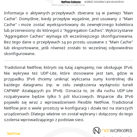
interfejsów mogą być zawsze stałe, a na niektórych po re
systemu mogą ulegać zmianie. Stąd wcześniej warto si
do tego zachowania na wykorzystywanych przez nas 
Aby wymusić zachowywanie stałych numerów dla posia
urządzenie interfejsów, należy skorzystać z pole
konfiguracji globalnej: "
snmp-server ifindex persist
tego polecenia numery interfejsów będą zapisyw
"
nvram:/ifIndex-table
", dzięki czemu będą zawsze taki
Na slajdzie poniżej został zobrazowany przebieg czy m
cykl życia przpływów obsługiwanych przez NetFlow.