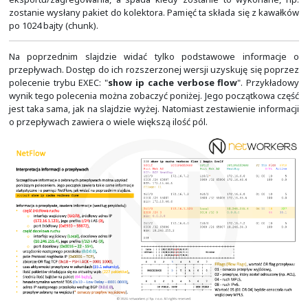
W dużych sieciach z dużą ilością ruchu, ilość eks
informacji może być na tyle spora, że zmuszeni 
rozłożenia ich na większą ilość kolektorów. Jeśli jednak
informacji nie jest nam potrzebna, to możemy spróbowa
ilość ruchu w sieci oraz danych, jaka generowana jest pr
obciążenie kolektorów, poprzez ich wcześniejszą
Umożliwia to wersja 8 (NetFlow v8). Kolektor może rów
funkcję agregacji danych, ale dzięki wersji 8 dochodzi do
przed ich eksportem. Wykorzystywane są do tego ce
wspomniane "Aggregation Caches".
Do eksportu informacji NetFlow w wersji 9 (N
wykorzystywane są szablony. Dzięki ich zastosowaniu, 
przesyłanie dowolnej grupy informacji z danych, jakie
przez urządzenie wysyłające i kolektor. Stąd warto up
kolektor nie tylko wspiera format eksportu danych w w
także czy obsługuje wymagane przez nas dodat
rozszerzenia. O ile nie powinno być problemu z obsługą