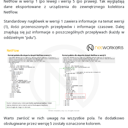
wykorzystaną wersję eksportu danych NetFlow:
dla wersji od 1 do 8 zbieranie tylko w jednym kie
pola określającego kierunek zbierania),
od wersji 9 możliwość zbierania na wszystkich in
wszystkich kierunkach jednocześnie.
Do weryfikacji interfejsów, na których zbierane są dane o
przepływach służy polecenie trybu EXEC: "
show ip flow 