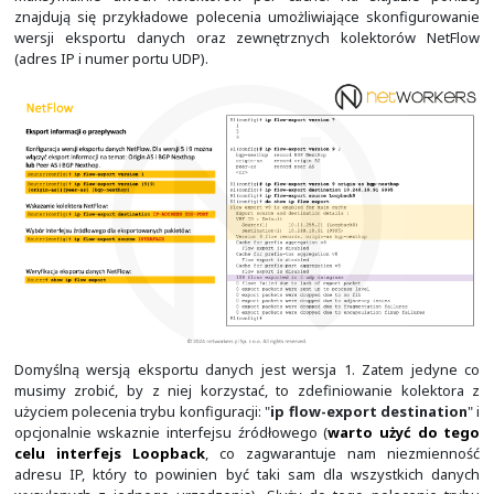
brakować, załączana jest specjalna funkcja heurysty
zadaniem jest szybsze wygasanie przepływów (szybsze,
licznika "
inactive
"). Domyślnie "Main Cache" obs
przepływów, co można zmienić poleceniem trybu k
globalnej "
ip flow-cache entries
".
Zwiększając ilość obsługiwanych przepływów, należy pa
że jeden wpis potrzebuje minimum 64 bajtów pamięci. Za
wpisów będziemy potrzebować minimum 4MB pamięci. M
ilości informacji przetrzymywanych o każdym przep
rozszerzyć. Poniżej można zobaczyć pełną zawartość "
Oprócz samych przepływów, znajdują się tam informacje
oraz informacje o wykorzystaniu i konfiguracji "Main Cac
aktualnie w pamięci ("IP Flow Swiching Cache") jest 
wpisów i zostało 4059 wolnych miejsc na przepływy (p
zostały pokazane).
Informacje statystyczne NetFlow można wyczyścić z użc
trybu EXEC: "
clear ip flow stats
". Zeruje i usuwa o
oznaczone fioletowym kolorem na zrzucie poleceń