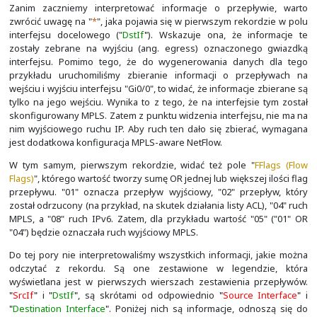
pól, jakie były obsługiwane w wersji 5, to warto sprawdzi
Wraz z wersją 9 pojawiła się możliwość definiowana dod
specyficznych dla producenta danego rozwiązania, 
informacje o przepływach. W wyniku tego możemy 
sytuację, że pomimo wsparcia naszego kolektora dla wersj
informacje nie będą gromadzone i prezentowane.
Wersja 10 określana jest jako IPFIX (Internet Pr
Information Export). Jest to opisany przez IETF stand
danych NetFlow na bazie NetFlow v9 (ma względem
ograniczeń).
Informacja o przepływach zbierane są w pamięci "Main C
do nich można uzyskać za pomocą polecenia trybu EXE
cache flow
". Przykład wydruku tego polecenia wraz z 
widać na poniższym slajdzie.