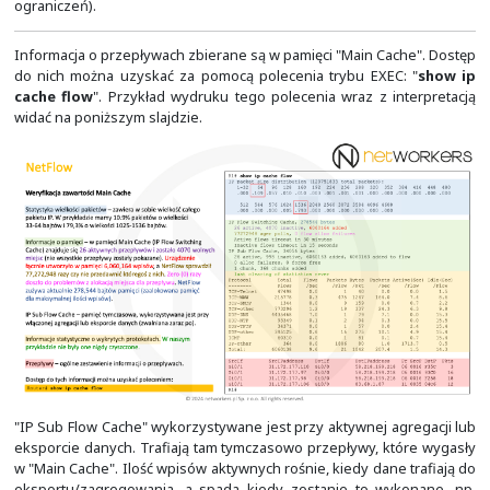
stosowana, to staje się coraz mniej popularna. Dzięki d
sekwencyjnego, kolektor jest w stanie wykryć brakując
które mogły do niego nie dotrzeć. Obsługuje tylko pro
eksport danych z "Main Cache". W każdym pakiecie mo
do 30 przepływów. Format ten zakłada, że wszystkie 
przepływach są zbierane tylko na wejściu interfejs
danych o przepływach realizowane jest z użyciem protoko
zawodnie. Wprowadzenie od wersji 5 numerów sekwe
gwarantuje nam co prawda retransmisji tych informac
możliwość wykrycia potencjalnych problemów. Ich prz
być problemy z pamięcią lub zbyt duże obciążen
(kolektora, urządzeń po drodze lub urządzenia w
informacje o przepływach).
Domyślnie informacje o źródłowym i docelowym BGP A
na ASN do którego należy prefiks. Istnieje możliwość w
wskazywane były BGP ASN sąsiadów, od których otrzyma
do których zostanie on przekazany. Niemniej, nie m
zapisywania obydwóch informacji jednocześnie.