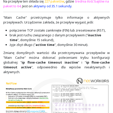
Zanim zaczniemy interpretować informacje o przepł
zwrócić uwagę na "
*
", jaka pojawia się w pierwszym rek
interfejsu docelowego ("
DstIf
"
). Wskazuje ona, że i
zostały zebrane na wyjściu (ang. egress) oznaczon
interfejsu. Pomimo tego, że do wygenerowania dany
przykładu uruchomiliśmy zbieranie informacji o pr
wejściu i wyjściu interfejsu "Gi0/0", to widać, że informac
tylko na jego wejściu. Wynika to z tego, że na interfejs
skonfigurowany MPLS. Zatem z punktu widzenia interfej
nim wyjściowego ruchu IP. Aby ruch ten dało się zbier
jest dodatkowa konfiguracja MPLS-aware NetFlow.
W tym samym, pierwszym rekordzie, widać też pole 
Flags)
", którego wartość tworzy sumę OR jednej lub większe
przepływu. "01" oznacza przepływ wyjściowy, "02" prz
został odrzucony (na przykład, na skutek działania listy A
MPLS, a "08" ruch IPv6. Zatem, dla przykładu wartość 
"04") będzie oznaczała ruch wyjściowy MPLS.