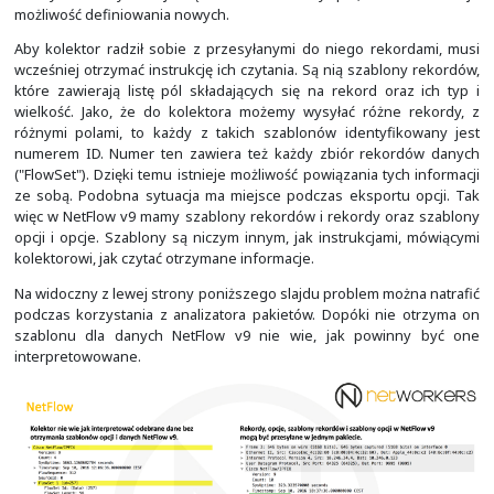
Obsługa przepływów w lokalnej pamięci urządzenia i ek
do kolektora to dwie różne rzeczy. To, co z lokalnej pam
kolektora NetFlow, będzie zależne od wybranej wer
eksportu danych NetFlow. Mamy możliwość eksportu i
maksymalnie dwóch kolektorów per cache. Na slajd
znajdują się przykładowe polecenia umożliwiające sko
wersji eksportu danych oraz zewnętrznych kolekto
(adres IP i numer portu UDP).