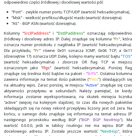
"IP Sub Flow Cache" wykorzystywane jest przy aktywnej 
eksporcie danych. Trafiają tam tymczasowo przepływy, 
w "Main Cache". Ilość wpisów aktywnych rośnie, kiedy dan
eksportu/zagregowania, a spada kiedy zostanie to w
zostanie wysłany pakiet do kolektora. Pamięć ta składa s
po 1024 bajty (chunk).
Na poprzednim slajdzie widać tylko podstawowe i