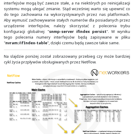
W danych eksportowanych o przepływach zawarta jest i
temat interfejsu wejściowego i wyjściowego. Jest to tak 
(Interface Index), którym identyfikowany jest każdy
systemie (fizyczny i logiczny). ifIndex jest obiektem 
(Management Information Base) protokołu SNMP (Sim
Management Protocol). Wartość ta została początkowo 
w
RFC1213
. Zgodnie z nim, każdemu interfejsowi jest
unikalna wartość z przedziału od 1 do ifNumber, gd
określał aktualną ilość interfejsów w systemie. Wartość
bez zmian do czasu kolejnej reinicjalizacji systemu. O i
fizyczne są wbudowane lub nieczęsto zmieniane, to poja
więcej zastosowań interfejsów logicznych. Sprawia to, iż 
tylko rośnie, ale także dynamicznie się zmienia. Przy
ifIndex zgodnie z
RFC1213
stał się zatem problematyczn
interfejs mógł odziedziczyć numer poprzedniego, co p
złej interpretacji danych przez systemy zarządzające i
sieć. Aby wyjść temu problemowi na przeciw, powst
RFC2863
, który porzucił wymóg zamkniętego przedzi
ifNumber. W zależności od platformy, numery ifInde