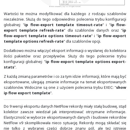
to, że wraz z wersją 9, możemy zbierać dane na wejśc
każdego z interfejsów jednocześnie, a nawet to dowoln
kolektor będzie mógł sobie z tym poradzić.
Zbieranie informacji na wyjściu interfejsu najczęściej wy
jest przy:
kompresji ruchu, gdzie ilość danych na wyjściu interf
mniejsza niż na interfejsie wejściowym,
ruchu multicast, gdyż zbierając dane na wejściu, nie m
gdzie zostanie on zreplikowany,
chęci zachowania w rekordach odpowiednich adresó
urządzeniu realizującym NAT.
W rekordzie przepływu, który został zebrany na wyjści
polem kluczowym jest domyślnie interfejs wyjściowy. Je
zmienić, należy posłużyć się poleceniem trybu konfigurac
"
ip flow-egress input-interface
".