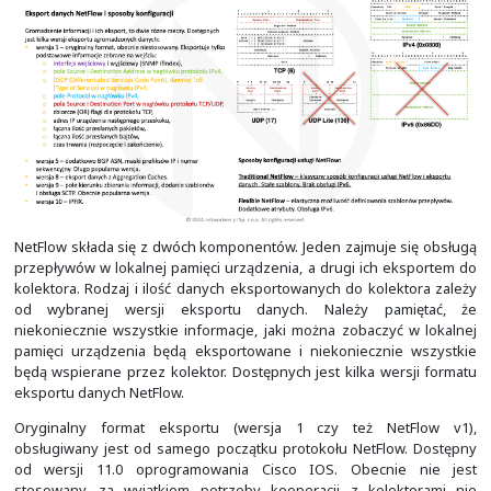
Informacja o aktywnych przepływach zbierane są w p
Cache". Domyślnie, kiedy przepływ wygaśnie, jest usu
Cache" i może zostać wyeksportowany do zewnętrzne
lub przeniesiony do któregoś z "Aggregation Caches". 
"Aggregation Caches" wymaga ich wcześniejszego skon
Bez tego dane o przepływach są po prostu usuwane z 
lub eksportowane, jeśli również zostało to wcześniej
skonfigurowane.
Tradictional NetFlow, którym się tutaj zajmujemy, nie ob
Nie wykrywa też UDP-Lite, które stosowane jest t
przypadku IPv6 chcemy uniknąć wyliczania sumy kon