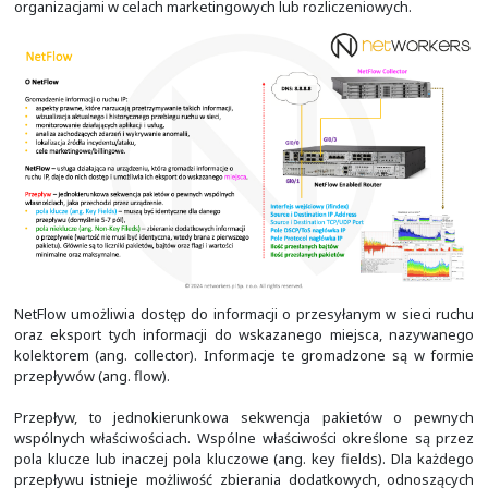
podstawą planowania jej przyszłych zmian oraz obrazo
tych zmian na jej działanie. Dają możliwość monitorowania
aplikacji i usług oraz analizę zachodzących w sieci zdarze
Dzięki nim, łatwiej możemy wskazać źródło ataku lub n
incydentu. Dane te również są używane pomięd
organizacjami w celach marketingowych lub rozliczeniow