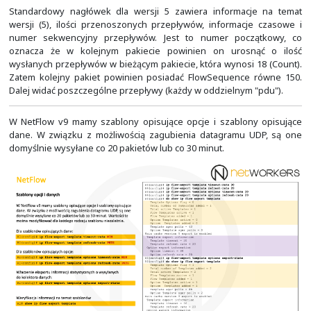
Wraz z wersją 9 zostało wprowadzone wsparcie dl
informacji na wyjściu interfejsu. Da się tak zebran
eksportować z użyciem niższych wersji formatu eks
NetFlow. Niemniej, należy być wtedy szczególnie ost
eksportowane dane nie zawierają informacji na tema
jakim zostały zebrane. Zatem, lepiej tego nie robić.
Jeśli na niektórych interfejsach będziemy zbierać dane na 
niektórych na wyjściu, to może poskutkować to duplika
niestety kolektor NetFlow nie będzie w stanie tego 
przyjmuje się, że zbieranie informacji na wyjściu
obsługiwane jest od wersji 9, a dla niższych wersjach ko
zbieranie informacji na wejściu.
W przypadku wersji 9 nie ma z tym problemu, gdyż e
informację na temat kierunku w jakim zostały z
(domyślnie Traditional NetFlow eksportuje taką informa