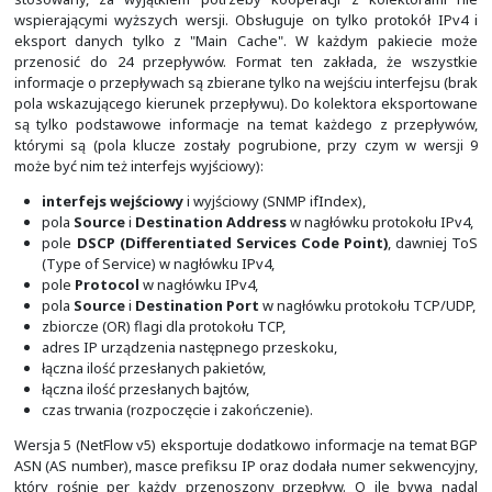
każdego datagramu (np. w celu zwiększenia wydajn
CAPWAP działających po IPv6). Oznacza to, że dla ru
rozpatrywane będzie tylko 5 pól kluczowych. Wspar
pojawiło się wraz z wprowadzeniem Flexible NetFlow. 
NetFlow jest o wiele prostszy w konfiguracji i działa też
urządzeniach. Dlatego właśnie on został wybrany i dołą
szolenia wprowadzającego z podstaw sieci.