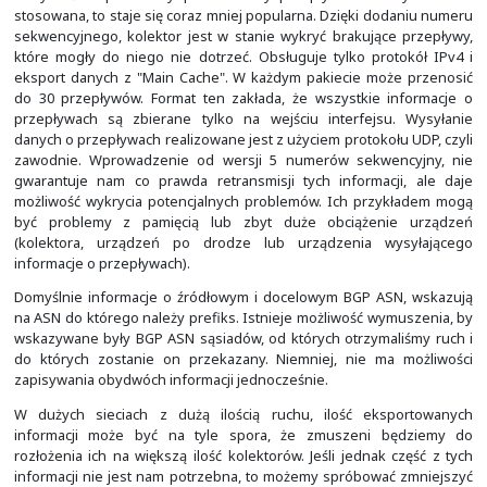
NetFlow składa się z dwóch komponentów. Jeden zajmuje
przepływów w lokalnej pamięci urządzenia, a drugi ich
kolektora. Rodzaj i ilość danych eksportowanych do kol
od wybranej wersji eksportu danych. Należy p
niekoniecznie wszystkie informacje, jaki można zobacz
pamięci urządzenia będą eksportowane i niekonieczn
będą wspierane przez kolektor. Dostępnych jest kilka w
eksportu danych NetFlow.
Oryginalny format eksportu (wersja 1 czy też N
obsługiwany jest od samego początku protokołu NetFl
od wersji 11.0 oprogramowania Cisco IOS. Obecn
stosowany, za wyjątkiem potrzeby kooperacji z kol
wspierającymi wyższych wersji. Obsługuje on tylko pro
eksport danych tylko z "Main Cache". W każdym pa
przenosić do 24 przepływów. Format ten zakłada, ż
informacje o przepływach są zbierane tylko na wejściu int