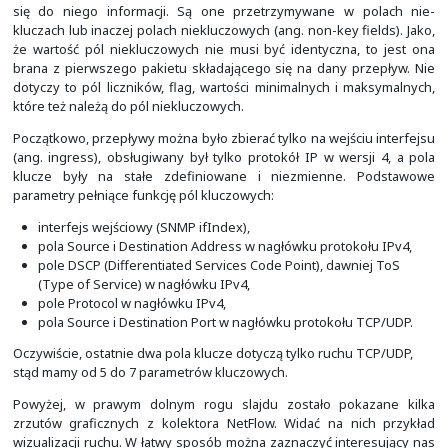
NetFlow umożliwia dostęp do informacji o przesyłanym 
oraz eksport tych informacji do wskazanego miejsca
kolektorem (ang. collector). Informacje te gromadzone
przepływów (ang. flow).
Przepływ, to jednokierunkowa sekwencja pakietó
wspólnych właściwościach. Wspólne właściwości określ
pola klucze lub inaczej pola kluczowe (ang. key fields)
przepływu istnieje możliwość zbierania dodatkowych,
się do niego informacji. Są one przetrzymywane w 
kluczach lub inaczej polach niekluczowych (ang. non-key f
że wartość pól niekluczowych nie musi być identyczna,
brana z pierwszego pakietu składającego się na dany p
dotyczy to pól liczników, flag, wartości minimalnych i 
które też należą do pól niekluczowych.
Początkowo, przepływy można było zbierać tylko na wejśc
(ang. ingress), obsługiwany był tylko protokół IP w wer
klucze były na stałe zdefiniowane i niezmienne.