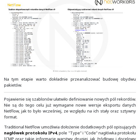
(1), ilości przenoszonych przepływów i informacje cz
znajdują się już informacje o poszczególnych przepływ
oddzielnym "pdu").
Warto zwrócić w nich uwagę na wszystkie pola. T
obsługiwane przez wersję 5 zostały oznaczone kolorem.