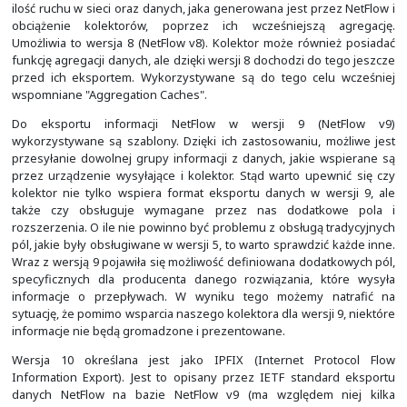
pola wskazującego kierunek przepływu). Do kolektora 
są tylko podstawowe informacje na temat każdego z
którymi są (pola klucze zostały pogrubione, przy czy
może być nim też interfejs wyjściowy):
interfejs wejściowy
i wyjściowy (SNMP ifIndex),
pola
Source
i
Destination Address
w nagłówku pro
pole
DSCP (Differentiated Services Code Point)
(Type of Service) w nagłówku IPv4,
pole
Protocol
w nagłówku IPv4,
pola
Source
i
Destination Port
w nagłówku protok
zbiorcze (OR) flagi dla protokołu TCP,
adres IP urządzenia następnego przeskoku,
łączna ilość przesłanych pakietów,
łączna ilość przesłanych bajtów,
czas trwania (rozpoczęcie i zakończenie).
Wersja 5 (NetFlow v5) eksportuje dodatkowo informacje
ASN (AS number), masce prefiksu IP oraz dodała numer 
który rośnie per każdy przenoszony przepływ. O il