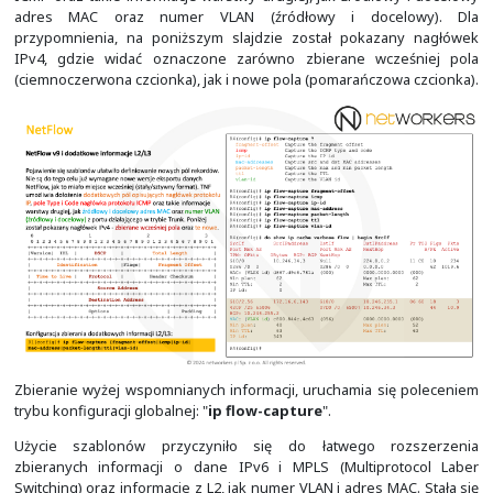
Standardowy nagłówek dla wersji 5 zawiera informa
wersji (5), ilości przenoszonych przepływów, informac
numer sekwencyjny przepływów. Jest to numer poc
oznacza że w kolejnym pakiecie powinien on uros
wysłanych przepływów w bieżącym pakiecie, która wynos
Zatem kolejny pakiet powinien posiadać FlowSequenc
Dalej widać poszczególne przepływy (każdy w oddzielnym
W NetFlow v9 mamy szablony opisujące opcje i szablo
dane. W związku z możliwością zagubienia datagramu
domyślnie wysyłane co 20 pakietów lub co 30 minut.