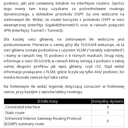
różnymi źródłami informacji. To po prostu nie ma sensu, 
z nich oznacza coś innego, specyficznego dla dane
routingu czy też inaczej źródła informacji. Niższa wa
oznacza lepszą trasę.
W tablicy routingu pojawi się tylko jeden wpis dla każd
Ten o niższej wartości dystansu administracyjnego 
wartości metryki. Wynika to z tego, że w tablicy routingu
już tylko najlepsze drogi dla poszczególnych prefiksów.