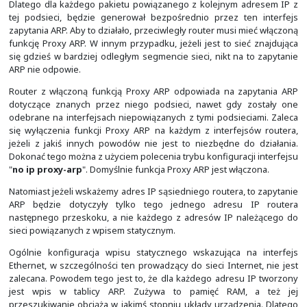
Zatem domyślnie każdy z routerów wie, jak routo
pomiędzy sieciami bezpośrednio podłączonymi do ni
wymaga żadnej dodatkowej konfiguracji.
Aczkolwiek nie jest to najczęściej wystarczające. Dlat
konfiguruje się w sieci routing dynamiczny lub routing
trakcie tego modułu zajmiemy się tylko routingiem sta
jego konfiguracji warto spojrzeć na całą topologię
widocznej w niej podsieci. Następnie trzeba zderzyć te
tym, co już dany router zna. Konfiguracja routingu staty
na ręcznym dodaniu czy uzupełnieniu tych brakujących i
wpisów prowadzących do podsieci.