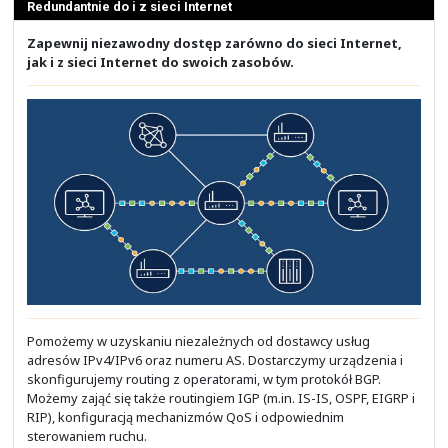
Nextcloud Enterprise udostępniania usługi chmury pry
która z powodzeniem zastępują usługi znane z chmur
publicznych, jak Google G Suite i Microsoft Office 365. 
większą funkcjonalność i umożliwia
zachowanie pełnej
nad danymi oraz utrzymanie ich wewnątrz organiz
Zainteresowanych platformą chmurową do własnej infr