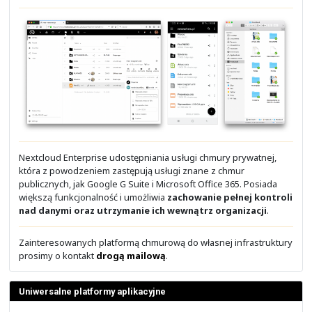
Podstawy sieci z Cisco IOS
Moduł 1: Wstęp do Cisco IOS CLI
- Poruszanie się w CLI
- Wstępna konfiguracja i weryfikacja
- Dostęp do urządzenia
- Konfiguracja SSH
- Odzyskiwanie haseł
Moduł 2: Przełączanie w sieci LAN
- Ethernet Switching
- VLAN
- Trunk
- Spanning Tree Protocol
- STP TCN