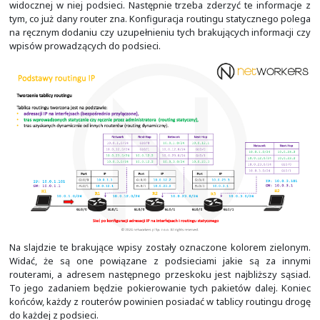
External Border Gateway Protocol (BGP)
Internal EIGRP
IGRP
OSPF
Intermediate System-to-Intermediate System (IS-
IS)
Routing Information Protocol (RIP)
Exterior Gateway Protocol (EGP)
On Demand Routing (ODR)
External EIGRP
Internal BGP
DHCP default route
Niezaufane źródło, tras tych nie instaluje się w
tablicy routingu
W tabeli powyżej znajdują się domyślnie stosowane w Ci
wartości dystansu administracyjnego.