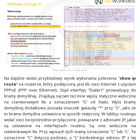
kolejności dokładność wpisu, czyli omówiona w poprzed
długość prefiksu. Im wpis jest bardziej dokładny, tym
Zatem trasa domyślna wykorzystywana jest dopiero w os
kiedy żaden inny wpis nie pasuje. W drugiej kolejności
jest
dystans administracyjny
. Jest to wartość, która
lokalne w ramach danego routera i określa preferencję 
informacji. Przyjmować może wartości z przedziału od 0 
niższa wartość jest bardziej preferowana. Wartość dys
oznaczona na zrzucie tablicy routingu z użyciem n
obramowania. Zaraz za dystansem administracyjnym, po
"/" w zielonawym obramowaniu jest metryka. Jest to kol
rozstrzygający. Zatem jest ona rozpatrywana już w r
źródła informacji, wybranego na podstawi
administracyjnego. Tak musi być, gdyż każde źródło in
protokół routingu dynamicznego w inny sposób wyli
Warto zauważyć, że na rysunku dla protokołu OSPF 
5000, podczas gdy np. w protokole RIP wartoś
nieskończoność. Stąd metryki nigdy nie porównuje 