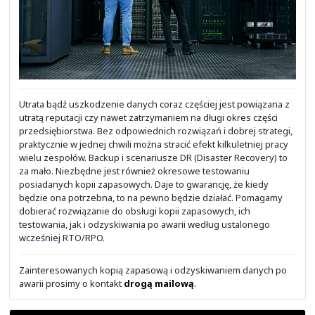
Sprawimy, że z jednego miejsca w chmurze będziesz m
diagnozować, monitorować i zarządzać kamerami, sens
siecią bezprzewodową i przewodową, połączeniami p
oddziałami i do zdalnej pracy VPN, politykami zaawans
ochrony na brzegu sieci oraz urządzeniami mobilnymi 
pracowników.
Zainteresowanych rozwiązaniem dla typowych sieciów
prosimy o kontakt
drogą mailową
.
Własne usługi chmurowe
Potrzebne Ci usługi podobne do tych, jakie udos
Google G Suite czy Microsoft Office 365?