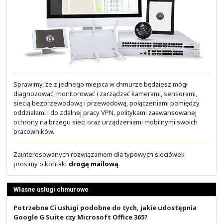
Edukacja z NETWORKERS.PL
Darmowe szkolenia i materiały
Opinie o naszych szkoleniach
Osoby tworzące materiały
Wsparcie i sprzęt dla Cisco Academy
Podstawy automatyzacji z Ansible
Wprowadzenie i obsługa inwentarza
Polecenia ad-hoc i moduły
YAML i tworzenie Playbook-ów
Zmienne i szablony Jinja2
Pętle, warunki i uchwyty
Automatyzacja sieci