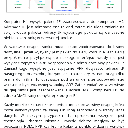
segment sieci. Na poniższym slajdzie możemy prześl
routingu pakietu (czerwona strzałka) pomiędzy route
kolejnymi segmentami sieci. Za każdym razem odbyw
dekapsulacji, routingu i ponownej enkapsulacji.
Komputer H1 wysyła pakiet IP zaadresowany do ko