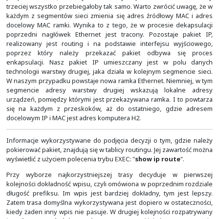
Adresacja IP jest adresacją end-to-end, zatem nie ule
całej drodze pakietu. Adresy IP wysłanego pakietu 
niebieską czcionką w czerwonej tabelce.
W warstwie drugiej ramka musi zostać zaadresowa
domyślnej. Jeżeli wysyłany jest pakiet do sieci, która ni
bezpośrednio przyłączoną do naszego interfejsu, wt
wysyłane zapytanie ARP bezpośrednio o adres docelowy
Zamiast tego wysyłane jest zapytanie ARP dotycząc
następnego przeskoku, którym jest router czy w ty
brama domyślna. To oczywiście pod warunkiem, że o
wpisu nie było wcześniej w tablicy ARP. Zatem widać, 
drugiej ramka jest zaadresowana z adresu MAC komp
adresu MAC bramy domyślnej, którą jest R1.
Każdy interfejs routera reprezentuje inną sieć warstwy d
może wykorzystywać tę samą lub inną technologię w
danych. W naszym przypadku dla uproszenia ws
technologia Ethernet. Niemniej, równie dobrze mog
połączenia HDLC, PPP czy Frame Relay. Z punktu widz