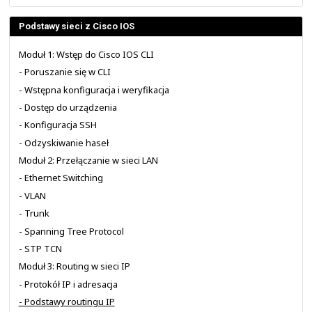
Ogólnie konfiguracja wpisu statycznego wskazująca 
Ethernet, w szczególności ten prowadzący do sieci Inter
zalecana. Powodem tego jest to, że dla każdego adresu
jest wpis w tablicy ARP. Zużywa to pamięć RAM
przeszukiwanie obciąża w jakimś stopniu układy urządz
może to doprowadzić do wyczerpania jego zasobów.
Warto przypomnieć, że dla uproszczenia zawęża
rozważania do technologii Ethernet w warstwie drugiej.
Trasa domyślna to prefiks "0.0.0.0/0" czy inaczej "0.0.
Oznacza on, że wymagane jest zero zgodności bitowej z
prefiksem, stąd pasuje do tego wpisu każdy pakiet c
Bramę domyślną na urządzeniach z włączoną funkcją rou
się z użyciem polecenia "
ip route
" i wspomnianego pref
widoczne na poprzednim slajdzie.