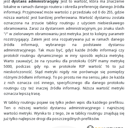
trzeciej wszystko przebiegałoby tak samo. Warto zwróci
każdym z segmentów sieci zmienia się adres źródłowy
docelowy MAC ramki. Wynika to z tego, że w procesie 
poprzedni nagłówek Ethernet jest tracony. Pozostaj
realizowany jest routing i na podstawie interfejsu 
poprzez który należy przekazać pakiet odbywa
enkapsulacji. Nasz pakiet IP umieszczany jest w 
technologii warstwy drugiej, jaka działa w kolejnym seg
W naszym przypadku powstaje nowa ramka Ethernet. Nie
segmencie adresy warstwy drugiej wskazują lok
urządzeń, pomiędzy którymi jest przekazywana ramka. I
się na każdym z przeskoków, aż do ostatniego, gd
docelowym IP i MAC jest adres komputera H2.
Informacje wykorzystywane do podjęcia decyzji o tym, 
pokierować pakiet, znajdują się w tablicy routingu. Jej za
wyświetlić z użyciem polecenia trybu EXEC: "
show ip rou
Przy wyborze najkorzystniejszej trasy decyduje 