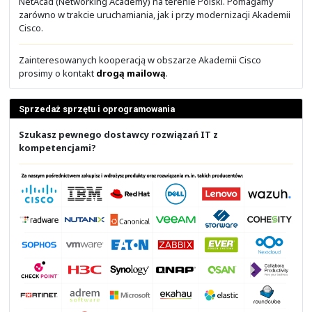
Uruchamianie aplikacji we własnej chmurze prywatnej,
danych, oddziale, jak i różnych chmurach publicznych, 
migracja pomiędzy nimi. Spójne polityki i zarządzanie 
miejsca. Wbudowane bezpieczeństwo aplikacji i infrast
oraz potoki CI/CD. Uruchamianie aplikacji w maszynach
wirtualnych i kontenerach.
Zainteresowanych nowej generacji środowiskiem dla apl
prosimy o kontakt
drogą mailową
.
IPv6 dla usług i sieci
Chcesz, by Twoja infrastruktura obsługiwała już 