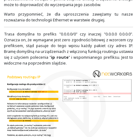
Na slajdzie te brakujące wpisy zostały oznaczone kolo
Widać, że są one powiązane z podsieciami jakie s
routerami, a adresem następnego przeskoku jest najbli
To jego zadaniem będzie pokierowanie tych pakietów d
końców, każdy z routerów powinien posiadać w tablicy r
do każdej z podsieci.
Do konfiguracji routingu statycznego służy pole
konfiguracji globalnej "
ip route
". Należy w nim wskaz
prefiks z użyciem adresu sieci i maski oraz to, gdzie się