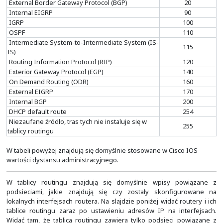
Na slajdzie widać przykładowy wynik wykonania polecen
route
" na routerze, który podłączony jest do sieci Inter
PPPoE (PPP over Ethernet). Stąd interfejs "Dialer1" p
bramy domyślnej. Znajdują się tam też inne wpisy staty
na czerwonawym tle z oznaczeniem "S" od Static.
domyślnej dodatkowo posiada znaczek gwiazdy "*" przy 
to brama domyślna ustawiona w sposób statyczny. W tab
widać sieci bezpośrednio przyłączone, powiązane z adres
są ustawione na interfejsach routera. Są one 
niebieskawym tle. Przy wpisach tych mamy oznaczenie "C
oznaczone "C" dotyczą podsieci, a "L" konkretnego adr
podsieci, jaki jest ustawiony lokalnie na interfejsie ro
tego mamy tam trasy uzyskane za pośrednictwe
dynamicznego, a dokładnie protokołu OSPF. Są one 
zielonawym tle. Widać, że router korzysta z protokołu
wewnętrznej (interfejs GigabitEthernet0/1) oraz w ram