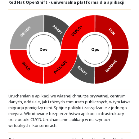
Moduł 3: Routing w sieci IP
- Protokół IP i adresacja
- Podstawy routingu IP
- Inter-VLAN Routing
- ACL (Access Control List)
- NAT/PAT
Moduł 4: Dodatkowe usługi w sieci IP
- CDP (Cisco Discovery Protocol)
- NTP (Network Time Protocol)
- DHCP
- Syslog
- NetFlow
Moduł 5: Telefonia IP