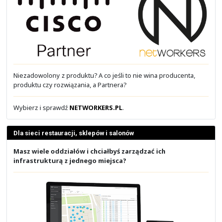
Funkcję routingu włącza się z użyciem polecenia trybu
globalnej "
ip routing
". Niemniej, nie wszystkie przełąc
drugiej obsługują routing, a nawet jak obsługują, to jes
ograniczony niż na routerach czy przełącznikach L3. Wył
można z użyciem polecenia "
no ip routing
". Polecenie "
zastosowanie i działa tylko, jeśli routing jest włączony, a
default-gateway
" tylko, jeśli routing jest wyłączony. 
jest wyłączony, to odrzucamy pakiety kierowane do
których nie jesteśmy właścicielem. A jeżeli jest 
przekazujemy je zgodnie z tablicą routingu.
Widoczny na slajdzie sposób ustawienia bramy domyś
typowo przełączników L2.
Przed kolejną porcją wiedzy zachęcamy do przećwiczenia 
tej poznanej tutaj. Skorzystaj z naszych ćwiczeń!