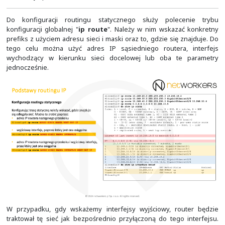
W tablicy routingu znajdują się domyślnie wpisy 
podsieciami, jakie znajdują się czy zostały skonf
lokalnych interfejsach routera. Na slajdzie poniżej widać 
tablice routingu zaraz po ustawieniu adresów IP na i
Widać tam, że tablica routingu zawiera tylko podsieci
ustawionymi adresami IP.