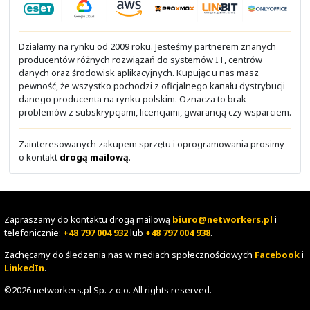
Od dawna słychać o IPv6, a wciąż w niewielu organizac
działa. Brak wdrożonego IPv6, to najczęściej tylko ochro
bezpieczeństwo dla IPv4, którą da się omijać z użyciem
Zajmujemy się wdrażaniem sieci i usług zarówno dla IPv4
IPv6. Potrafimy zająć się m.in. adresacją IP, routingiem