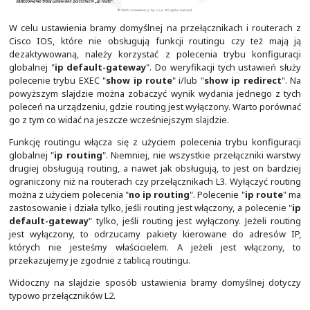
tego celu można użyć adres IP sąsiedniego routera
wychodzący w kierunku sieci docelowej lub oba t
jednocześnie.
W przypadku, gdy wskażemy interfejsy wyjściowy, r
traktował tę sieć jak bezpośrednio przyłączoną do teg