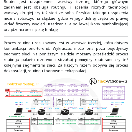
Oznacza to, że gdybyśmy wysłali dwa pakiety do tego s
sieci, jeden po drugim, to mogą one podróżować różnym
wyniku tego, mogą one dotrzeć do odbiorcy w odwrotnej
Podobnie w drugą stronę. Dla pakietu wysłanego w od
ma pewności, iż będzie on przesyłany tą samą drogą, j
otrzymany pakiet. Informacje o podróży pakietu ni
zapisywane i przetrzymywane. Podejście takie ma swoje
oparta o IP może rozkładać obciążenie na wielu trasach 
na awarie pojedynczych połączeń czy routerów.
Router jest urządzeniem warstwy trzeciej, któr
zadaniem jest obsługa routingu i łączenia różnych
warstwy drugiej czy też sieci ze sobą. Przykład takie
można zobaczyć na slajdzie, gdzie w jego dolnej częś
widać fizyczny wygląd urządzenia, a po lewej ikony sy
urządzenia pełniące tę funkcję.
Proces routingu realizowany jest w warstwie trzeciej, 
komunikacja end-to-end. Wykraczać może ona poza