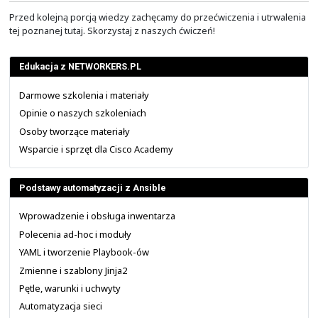
Dlatego dla każdego pakietu powiązanego z kolejnym 
tej podsieci, będzie generował bezpośrednio przez t
zapytania ARP. Aby to działało, przeciwległy router musi 
funkcję Proxy ARP. W innym przypadku, jeżeli jest to si
się gdzieś w bardziej odległym segmencie sieci, nikt na
ARP nie odpowie.
Router z włączoną funkcją Proxy ARP odpowiada na z
dotyczące znanych przez niego podsieci, nawet gdy
odebrane na interfejsach niepowiązanych z tymi podsie
się wyłączenia funkcji Proxy ARP na każdym z interfej
jeżeli z jakiś innych powodów nie jest to niezbędne d
Dokonać tego można z użyciem polecenia trybu konfigurac
"
no ip proxy-arp
". Domyślnie funkcja Proxy ARP jest włą
Natomiast jeżeli wskażemy adres IP sąsiedniego routera,
ARP będzie dotyczyły tylko tego jednego adresu
następnego przeskoku, a nie każdego z adresów IP n
sieci powiązanych z wpisem statycznym.