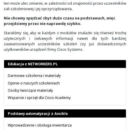
dotyczącymi typowo Cisco IOS, do których należy:
Poruszanie się w CLI
Wstępna konfiguracja i weryfikacja
Dostęp do urządzenia
Konfiguracja SSH
Odzyskiwanie haseł
Przewidywany czas dla modułu pierwszego (razem ze 
zestawem ćwiczeń) to około 8 godzin zegarowych. Acz
ten może ulec zmianie, w zależności od znajomości prze
sali szkoleniowej i jej oprzyrządowania.
Nie chcemy spędzać zbyt dużo czasu na podstawach
przejdziemy przez nie naprawdę szybko.
Staraliśmy się, aby w każdym z modułów znalazło się r
użytecznych i ciekawych informacji nawet dla ty
zaawansowanych uczestników szkoleń czy już doś
użytkowników urządzeń firmy Cisco Systems.