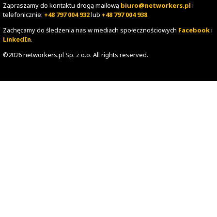
- Spanning Tree Protocol
- STP TCN
Moduł 3: Routing w sieci IP
- Protokół IP i adresacja
- Podstawy routingu IP
- Inter-VLAN Routing
- ACL (Access Control List)
- NAT/PAT
Moduł 4: Dodatkowe usługi w sieci IP
- CDP (Cisco Discovery Protocol)
- NTP (Network Time Protocol)
- DHCP
- Syslog
- NetFlow