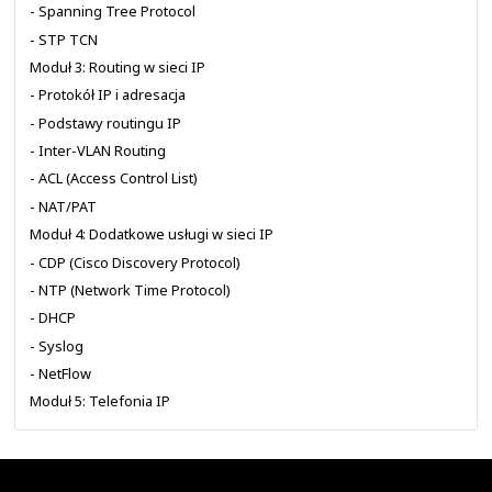
Automatyzacja sieci
Podstawy sieci z Cisco IOS
Moduł 1: Wstęp do Cisco IOS CLI
- Poruszanie się w CLI
- Wstępna konfiguracja i weryfikacja
- Dostęp do urządzenia
- Konfiguracja SSH
- Odzyskiwanie haseł
Moduł 2: Przełączanie w sieci LAN
- Ethernet Switching
- VLAN
- Trunk