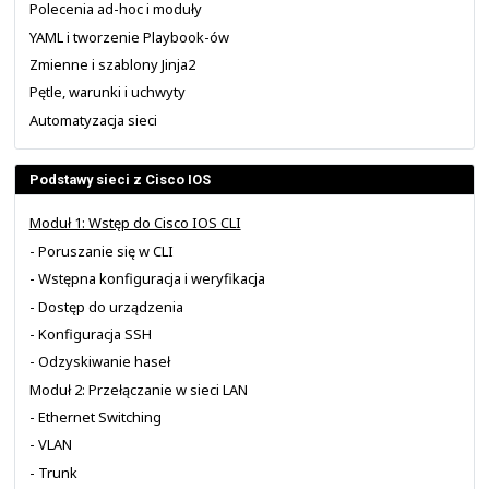
Edukacja z NETWORKERS.PL
Darmowe szkolenia i materiały
Opinie o naszych szkoleniach
Osoby tworzące materiały
Wsparcie i sprzęt dla Cisco Academy
Podstawy automatyzacji z Ansible
Wprowadzenie i obsługa inwentarza
Polecenia ad-hoc i moduły
YAML i tworzenie Playbook-ów
Zmienne i szablony Jinja2
Pętle, warunki i uchwyty