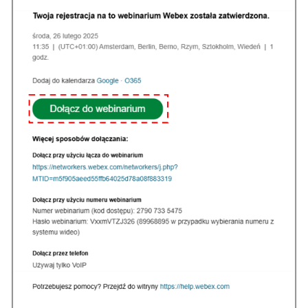
Kiedy nasza prośba o rejestrację zostanie zaakcep
prowadzącego, na podany we wcześniejszym formular
mail przyjdzie wiadomość potwierdzająca rejestrację u
której widniał będzie przycisk
Dołącz do webinarium
.