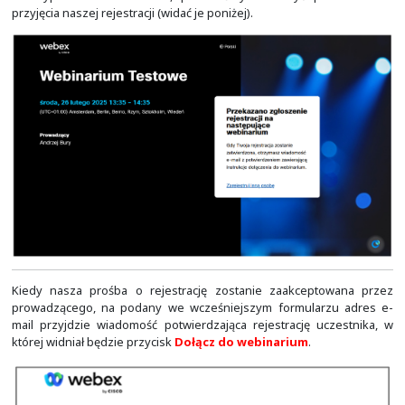
Po wypełnieniu formularza, powinniśmy zobaczyć po
przyjęcia naszej rejestracji (widać je poniżej).