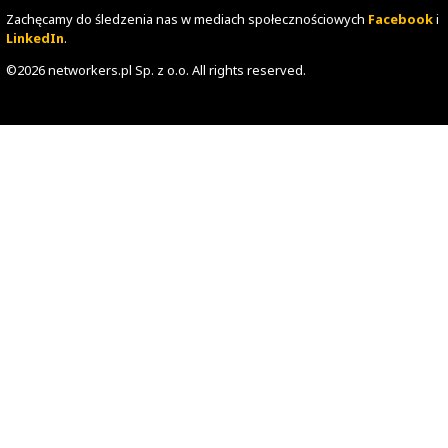
Kanban to opracowany w Japonii system planowania pra
produkcji, którego celem jest realizacja zadań na czas. 
karteczek opisuje zadanie, na które składa się jej nazwa
przypisany do niej zespół, tagi, szczegółowe opisy i k