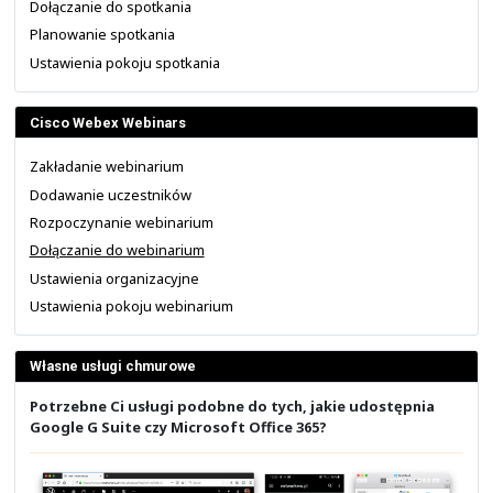
wyboru urządzeń audio oraz wideo.
Po odpowiednim ich ustawieniu, należy kliknąć na przyci