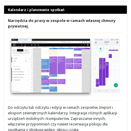
Nextcloud Enterprise udostępniania usługi chmury pry
która z powodzeniem zastępują usługi znane z chmur
publicznych, jak Google G Suite i Microsoft Office 365. 
większą funkcjonalność i umożliwia
zachowanie pełnej
nad danymi oraz utrzymanie ich wewnątrz organiz
Zainteresowanych platformą chmurową do własnej infr
prosimy o kontakt
drogą mailową
.
Obsługa serwerów E-Mail
Interfejs webowy, obsługa różnych programów kli
ochrona przed SPAM oraz atakami.