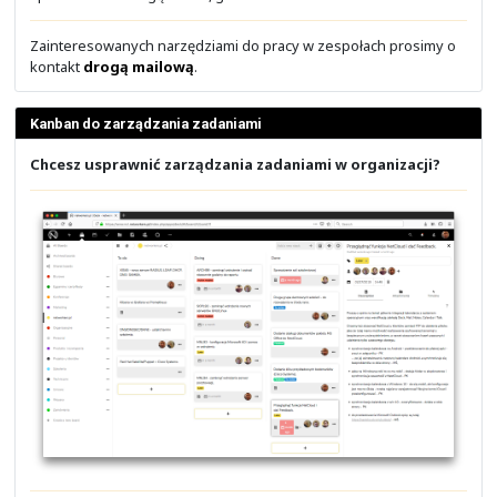
Migracja poczty do chmury to nie jedyne rozwiązanie.
się też obsługą serwerów pocztowych wewnątrz infrast
naszych klientów. Własna infrastruktura, to pełna kontr
tym, kto ma dostęp do Twojej poczty E-Mail. Wykonuje
też migrację starej poczty elektronicznej na nowe, wdr