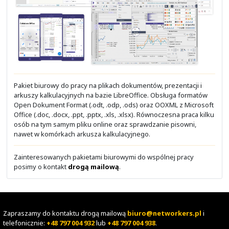
Do odczytu lub odczytu i edycji w ramach zespołów. Imp
eksport zewnętrznych kalendarzy. Integracje różnych ap
urządzeń mobilnych i komputerów. Zapraszanie innych
włączanie przypomnień czy nawet rezerwacja pokoju d
spotkania z obsługą wideo, głosu i czata.
Zainteresowanych narzędziami do pracy w zespołach 
kontakt
drogą mailową
.
Kanban do zarządzania zadaniami
Chcesz usprawnić zarządzania zadaniami w organi