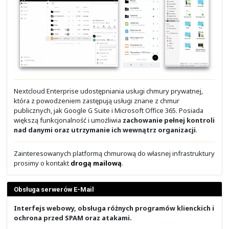
webinarium
, który otworzy pokój z wszystkim uczestnik
Zainteresowanych platformą Cisco Webex
zapraszamy 
kontaktu
. Korzystamy z niej od lat!
Cisco Webex Meetings
Zakładanie spotkania
Dołączanie do spotkania
Planowanie spotkania
Ustawienia pokoju spotkania
Cisco Webex Webinars
Zakładanie webinarium
Dodawanie uczestników