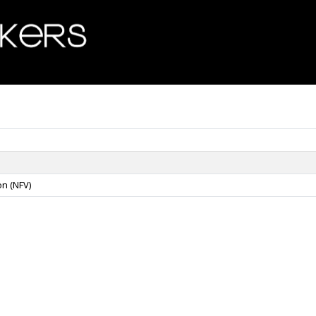
Wyczyść
tor (NSO)
on Virtualization (NFV)