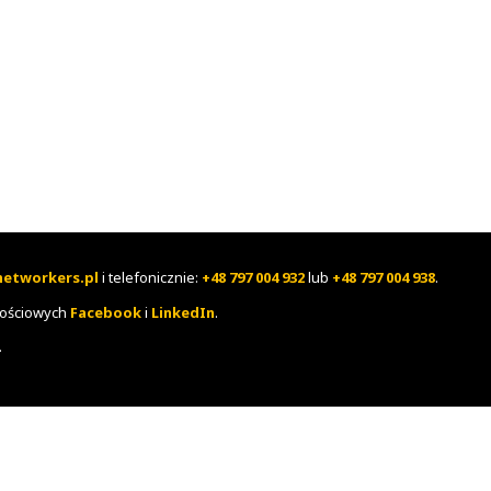
ailową
biuro@networkers.pl
i telefonicznie:
+48 797 004 9