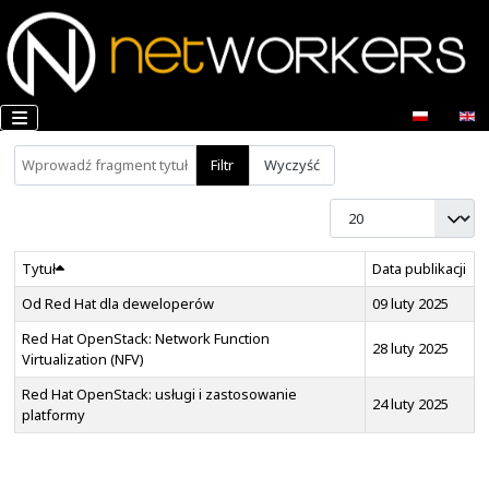
Wprowadź fragment tytułu
Filtr
Wyczyść
Pokaż #
Tytuł
Dat
Od Red Hat dla deweloperów
09
Red Hat OpenStack: Network Function
28
Virtualization (NFV)