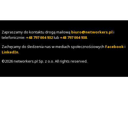
Red Hat OpenStack: usługi i zastosowanie
24
platformy
Zapraszamy do kontaktu drogą mailową
biuro@networke
telefonicznie:
+48 797 004 932
lub
+48 797 004 938
.
Zachęcamy do śledzenia nas w mediach społecznościowy
LinkedIn
.
©2026 networkers.pl Sp. z o.o. All rights reserved.