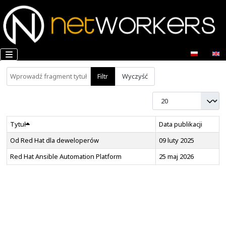
Wprowadź fragment tytułu
Filtr
Wyczyść
Pokaż #
Tytuł
Data pu
Od Red Hat dla deweloperów
09 luty
Red Hat Ansible Automation Platform
25 maj