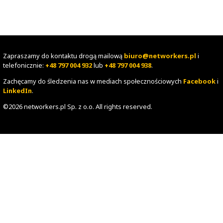
Zapraszamy do kontaktu drogą mailową
biuro@networke
telefonicznie:
+48 797 004 932
lub
+48 797 004 938
.
Zachęcamy do śledzenia nas w mediach społecznościowy
LinkedIn
.
©2026 networkers.pl Sp. z o.o. All rights reserved.